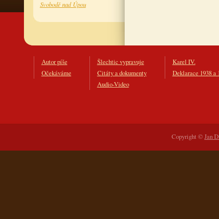
Svobodě nad Úpou
Autor píše
Šlechtic vypravuje
Karel IV.
Očekáváme
Citáty a dokumenty
Deklarace 1938 a 
Audio-Video
Copyright ©
Jan D