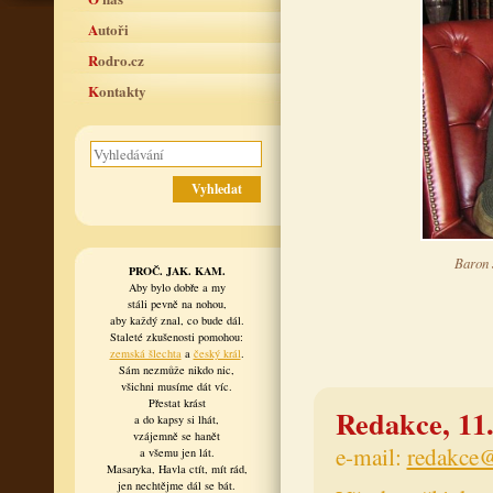
Autoři
Rodro.cz
Kontakty
Baron 
PROČ. JAK. KAM.
Aby bylo dobře a my
stáli pevně na nohou,
aby každý znal, co bude dál.
Staleté zkušenosti pomohou:
zemská šlechta
a
český král
.
Sám nezmůže nikdo nic,
všichni musíme dát víc.
Přestat krást
Redakce, 11.
a do kapsy si lhát,
vzájemně se hanět
e-mail:
redakce@
a všemu jen lát.
Masaryka, Havla ctít, mít rád,
jen nechtějme dál se bát.