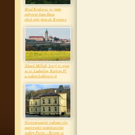
Hrad Krakovec je znám
pobytem Jana Husa
před odjezdem do Kostnice
Zámek Mělník, který je spjat
se sv. Ludmilou, Karlem IV.
a rodem Lobkowiczů
Neorenesanční rodinná vila
papírenské podnikatelské
rodiny Piette – Rivage ve