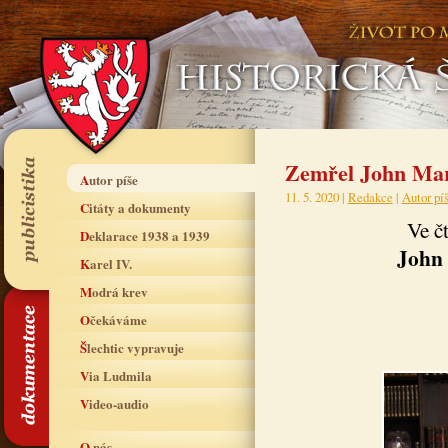
Zemřel John Ma
Autor píše
11. 5. 2020 |
Redakce
|
Autor pí
Citáty a dokumenty
Ve č
Deklarace 1938 a 1939
John 
Karel IV.
Modrá krev
Očekáváme
Šlechtic vypravuje
Via Ludmila
Video-audio
O nás