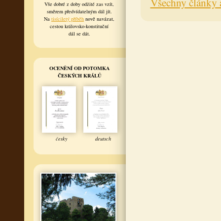
Všechny články 
Vše dobré z doby odžité zas vzít,
směrem předvídatelným dál jít.
Na
tisíciletý příběh
nově navázat,
cestou královsko-konstituční
dál se dát.
OCENĚNÍ OD POTOMKA
ČESKÝCH KRÁLŮ
česky
deutsch