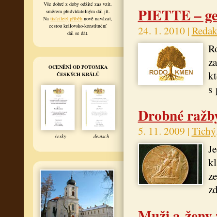
Vše dobré z doby odžité zas vzít,
PIETTE – ge
směrem předvídatelným dál jít.
Na
tisíciletý příběh
nově navázat,
cestou královsko-konstituční
24. 1. 2010 |
Redak
dál se dát.
Ro
za
OCENĚNÍ OD POTOMKA
kt
ČESKÝCH KRÁLŮ
s 
Drobné ražby
5. 11. 2009 |
Tichý
česky
deutsch
Je
kl
ze
zd
Muži a ženy 