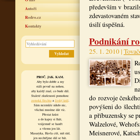
především v brazil
Autoři
zdevastovaném stav
Rodro.cz
úsilí úspěšná.
Kontakty
Podnikání ro
25. 1. 2010 |
Tovač
Ro
us
PROČ. JAK. KAM.
Di
Aby bylo dobře a my
stáli pevně na nohou,
na
aby každý znal, co bude dál.
do rozvoje českého
Staleté zkušenosti pomohou:
zemská šlechta
a
český král
.
povýšeni do šlecht
Sám nezmůže nikdo nic,
všichni musíme dát víc.
a příbuzensky se p
Přestat krást
a do kapsy si lhát,
Walzelové, Wehofs
vzájemně se hanět
a všemu jen lát.
Meisnerové, Katsch
Masaryka, Havla ctít, mít rád,
jen nechtějme dál se bát.