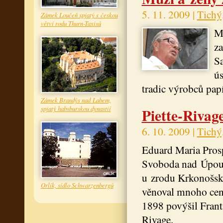
5. 11. 2009 |
Tichý
Zámek Loučeň spjatý s českou
větví rodu Thurn-Taxisů
Ma
za
Sa
ús
tradic výrobců pap
Zámek Brandýs nad Labem,
spjatý habsburskou dynastií
Piette-Rivag
6. 10. 2009 |
Tichý
Eduard Maria Prosp
Svoboda nad Úpou, 
u zrodu Krkonošsk
Orlík, sídlo Schwarzenbergů
věnoval mnoho cenn
1898 povýšil Frant
Rivage.