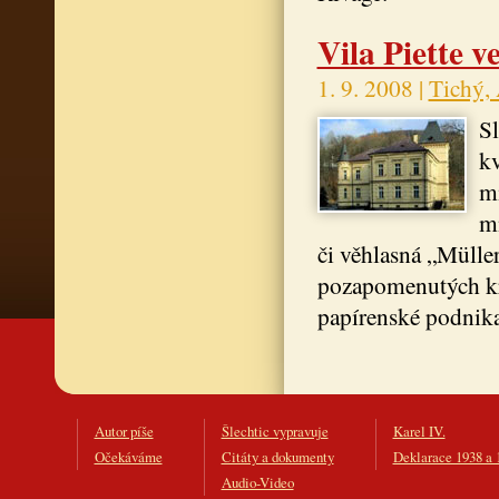
Vila Piette 
1. 9. 2008 |
Tichý,
Sl
kv
mí
mn
či věhlasná „Mülle
pozapomenutých kra
papírenské podnika
Autor píše
Šlechtic vypravuje
Karel IV.
Očekáváme
Citáty a dokumenty
Deklarace 1938 a 
Audio-Video