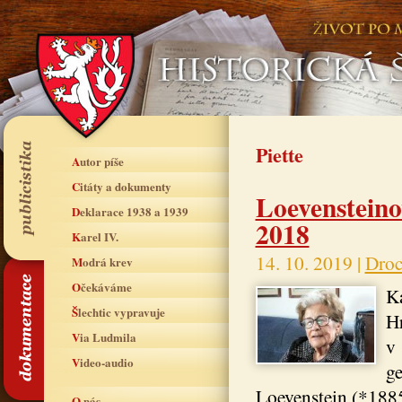
Piette
Autor píše
Citáty a dokumenty
Loevensteino
Deklarace 1938 a 1939
2018
Karel IV.
14. 10. 2019 |
Droc
Modrá krev
Očekáváme
Ka
Šlechtic vypravuje
Hr
Via Ludmila
v 
Video-audio
ge
Loevenstein (*1885
O nás