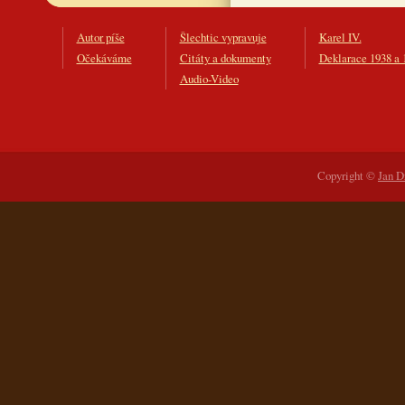
Autor píše
Šlechtic vypravuje
Karel IV.
Očekáváme
Citáty a dokumenty
Deklarace 1938 a 
Audio-Video
Copyright ©
Jan D