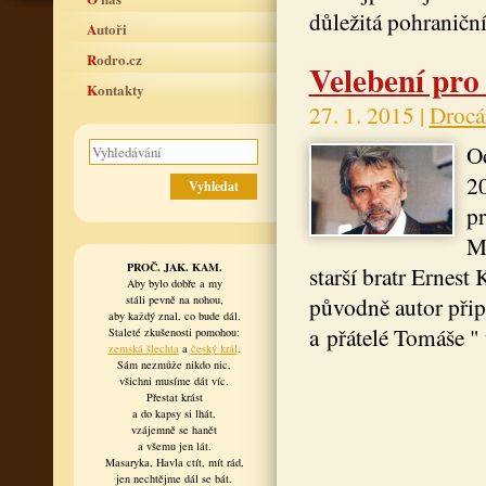
důležitá pohraniční
Autoři
Rodro.cz
Velebení pr
Kontakty
27. 1. 2015 |
Drocá
Od
20
pr
Ma
PROČ. JAK. KAM.
starší bratr Ernest
Aby bylo dobře a my
původně autor přip
stáli pevně na nohou,
aby každý znal, co bude dál.
a přátelé Tomáše " 
Staleté zkušenosti pomohou:
zemská šlechta
a
český král
.
Sám nezmůže nikdo nic,
všichni musíme dát víc.
Přestat krást
a do kapsy si lhát,
vzájemně se hanět
a všemu jen lát.
Masaryka, Havla ctít, mít rád,
jen nechtějme dál se bát.