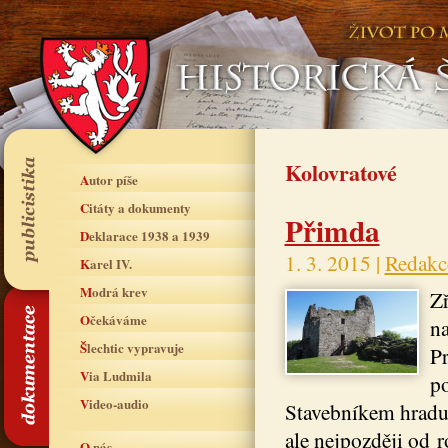
Kolovratové
Autor píše
Citáty a dokumenty
Přimda
Deklarace 1938 a 1939
1. 3. 2015 |
Redakc
Karel IV.
Modrá krev
Zř
Očekáváme
na
Šlechtic vypravuje
Pr
Via Ludmila
po
Video-audio
Stavebníkem hradu 
ale nejpozději od 
O nás