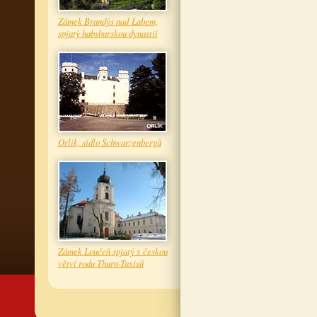
Zámek Brandýs nad Labem,
spjatý habsburskou dynastií
Orlík, sídlo Schwarzenbergů
Zámek Loučeň spjatý s českou
větví rodu Thurn-Taxisů