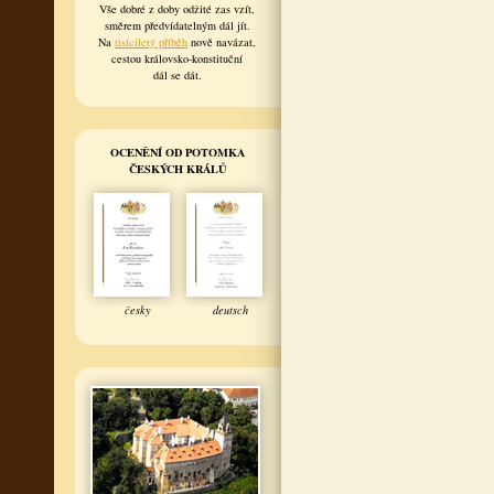
Vše dobré z doby odžité zas vzít,
směrem předvídatelným dál jít.
Na
tisíciletý příběh
nově navázat,
cestou královsko-konstituční
dál se dát.
OCENĚNÍ OD POTOMKA
ČESKÝCH KRÁLŮ
česky
deutsch