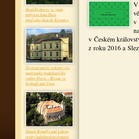
V 
Hrad Krakovec je znám
vě
pobytem Jana Husa
před odjezdem do Kostnice
v 
na
v Českém královstv
z roku 2016 a Slez
Neorenesanční rodinná vila
papírenské podnikatelské
rodiny Piette – Rivage ve
Svobodě nad Úpou
Zámek Brandýs nad Labem,
spjatý habsburskou dynastií