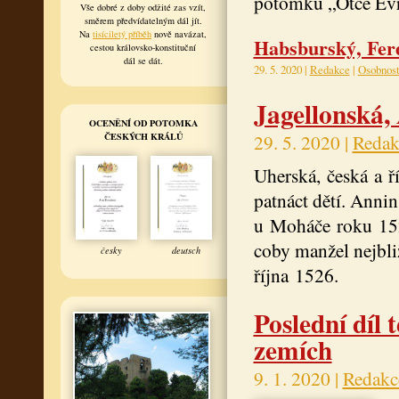
potomků „Otce Evr
Vše dobré z doby odžité zas vzít,
směrem předvídatelným dál jít.
Na
tisíciletý příběh
nově navázat,
Habsburský, Ferd
cestou královsko-konstituční
dál se dát.
29. 5. 2020 |
Redakce
|
Osobnost
Jagellonská,
OCENĚNÍ OD POTOMKA
ČESKÝCH KRÁLŮ
29. 5. 2020 |
Redak
Uherská, česká a ř
patnáct dětí. Annin
u Moháče roku 152
coby manžel nejbli
česky
deutsch
října 1526.
Poslední díl 
zemích
9. 1. 2020 |
Redakc