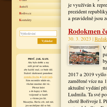
je využíván k repr
Autoři
prezident republiky
Rodro.cz
a pravidelně jsou 
Kontakty
Rodokmen če
30. 3. 2023 |
Redak
V
pa
PROČ. JAK. KAM.
b
Aby bylo dobře a my
na
stáli pevně na nohou,
aby každý znal, co bude dál.
2017 a 2019 vyšlo
Staleté zkušenosti pomohou:
zemská šlechta
a
český král
.
zaměřené více na 1
Sám nezmůže nikdo nic,
všichni musíme dát víc.
aktuální vydání při
Přestat krást
a do kapsy si lhát,
Ludmila. Ta své po
vzájemně se hanět
a všemu jen lát.
chotě Bořivoje I. P
Masaryka, Havla ctít, mít rád,
jen nechtějme dál se bát.