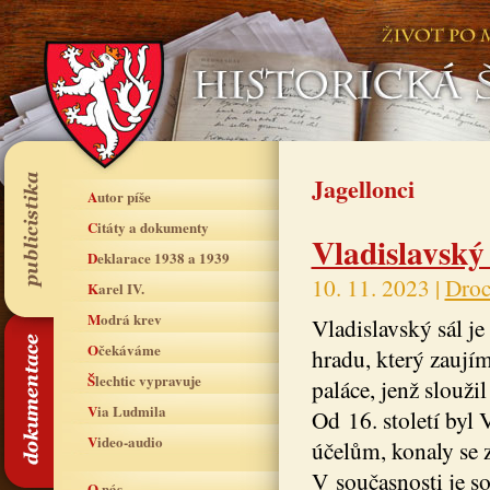
Jagellonci
Autor píše
Citáty a dokumenty
Vladislavský
Deklarace 1938 a 1939
10. 11. 2023 |
Droc
Karel IV.
Modrá krev
Vladislavský sál je
Očekáváme
hradu, který zaují
Šlechtic vypravuje
paláce, jenž sloužil
Via Ludmila
Od 16. století byl
Video-audio
účelům, konaly se z
V současnosti je s
O nás