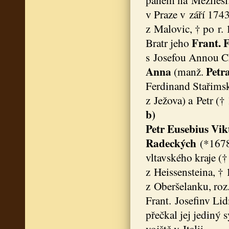
v Praze v září 174
z Malovic, † po r. 
Frant. 
Bratr jeho
s Josefou Annou C
Anna
Petr
(manž.
Ferdinand Stařimsk
z Ježova) a Petr (†
b)
Petr Eusebius Vik
Radeckých
(*1678)
vltavského kraje (†
z Heissensteina, †
z Oberšelanku, roz
Frant. Josefinv Li
přečkal jej jediný 
vojště v Italii.