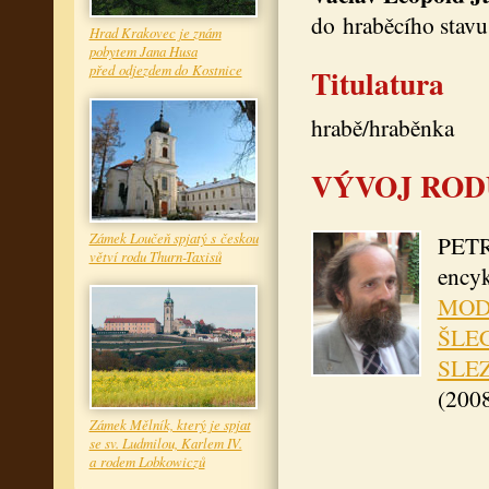
do hraběcího stavu
Hrad Krakovec je znám
pobytem Jana Husa
před odjezdem do Kostnice
Titulatura
hrabě/hraběnka
VÝVOJ ROD
Zámek Loučeň spjatý s českou
PET
větví rodu Thurn-Taxisů
encyk
MOD
ŠLEC
SLE
(2008
Zámek Mělník, který je spjat
se sv. Ludmilou, Karlem IV.
a rodem Lobkowiczů