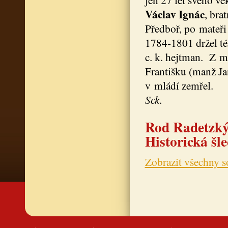
Václav Ignác
, bra
Předboř, po mateři 
1784-1801 držel té
c. k. hejtman. Z ma
Františku (manž Ja
v mládí zemřel.
Sck.
Rod Radetzký 
Historická šl
Zobrazit všechny s