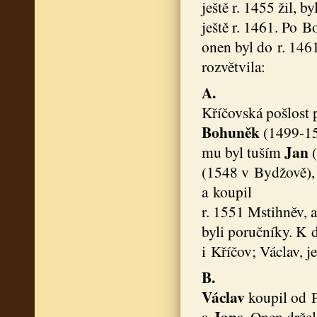
ještě r. 1455 žil, by
ještě r. 1461. Po 
onen byl do r. 146
rozvětvila:
A.
Kříčovská pošlost
Bohuněk
(1499-151
Jan
mu byl tuším
(1548 v Bydžově)
a koupil
r. 1551 Mstihněv, a
byli poručníky. K
i Kříčov; Václav, je
B.
Václav
koupil od P
Jan
a
a. Onen drže