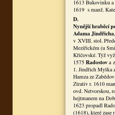
1613 Bukovinku a St
1619 s manž. Kate
D.
Nynější hraběcí p
Adama Jindřicha
v XVIII. stol. Pře
Meziřickém (u Smid
Křičovské. Týž vyž
Radostov
1575
a z
1. Jindřich Myška 
Hamza ze Zabědovi
Ztrativ r. 1610 ma
ovd. Netvorskou, ro
hejtmanem na Dobří
1623 propadl Rados
(1618), které zase 