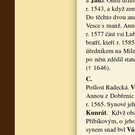
r. 1543, a když zem
Do těchto dvou ane
Vesce s manž. Ann
r. 1577 část vsi L
bratří, kteří r. 158
úředníkem na Mile
po něm zdědil state
(† 1646).
C.
V
Pošlost Radecká.
Annou z Dobřenic 
r. 1565. Synové je
Kunrát
. Kdvž oba
Přibíkovým, o jeho
Vá
synem snad bvl