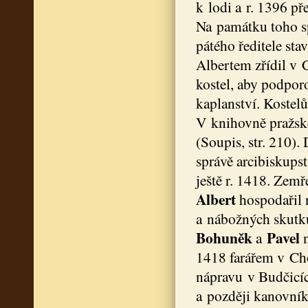
k lodi a r. 1396 př
Na památku toho sp
pátého ředitele sta
Albertem zřídil v C
kostel, aby podporo
kaplanství. Kostel
V knihovně pražské
(Soupis, str. 210).
správě arcibiskupst
ještě r. 1418. Zem
Albert
hospodařil
a nábožných skutk
Bohuněk
Pavel
a
1418 farářem v Ch
nápravu v Budčicí
a později kanovník