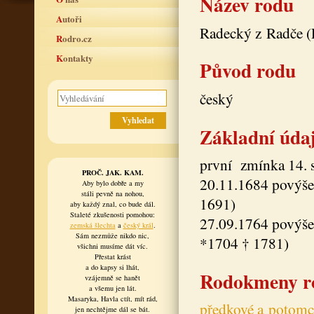
Název rodu
Autoři
Radecký z Radče (
Rodro.cz
Kontakty
Původ rodu
český
Základní úda
první zmínka 14. s
PROČ. JAK. KAM.
20.11.1684 povýšen
Aby bylo dobře a my
stáli pevně na nohou,
1691)
aby každý znal, co bude dál.
Staleté zkušenosti pomohou:
27.09.1764 povýšen
zemská šlechta
a
český král
.
Sám nezmůže nikdo nic,
*1704 † 1781)
všichni musíme dát víc.
Přestat krást
a do kapsy si lhát,
Rodokmeny r
vzájemně se hanět
a všemu jen lát.
Masaryka, Havla ctít, mít rád,
předkové a potomci
jen nechtějme dál se bát.