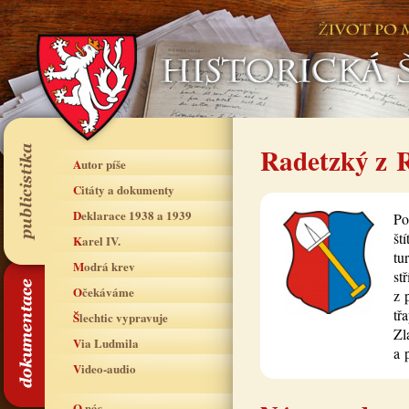
Radetzký z R
Autor píše
Citáty a dokumenty
Deklarace 1938 a 1939
Po
št
Karel IV.
tu
Modrá krev
st
Očekáváme
z 
tř
Šlechtic vypravuje
Zl
Via Ludmila
a 
Video-audio
O nás