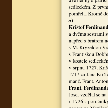
sedleckém. Z první
pomřela. Kromě dce
)
a
Krištof Ferdinan
a dvěma sestrami st
napřed s bratrem ne
s M. Kryzeldou Vra
s Františkou Dobře
v kostele sedlecké
v srpnu 1727. Kriš
1717 za Jana Krišt
manž. Frant. Anton
Frant. Ferdinand
Josef vzdělal se na
r. 1726 s poručníky
pánem na Mezilesí