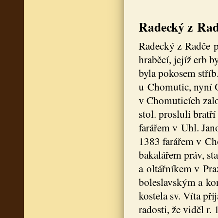
Radecký z Ra
Radecký z Radče př
hraběcí, jejíž erb 
byla pokosem stříb.
u Chomutic, nyní 
v Chomuticích zalo
stol. prosluli bratř
farářem v Uhl. Jan
1383 farářem v Cho
bakalářem práv, s
a oltářníkem v Pra
boleslavským a kon
kostela sv. Víta př
radosti, že viděl r.