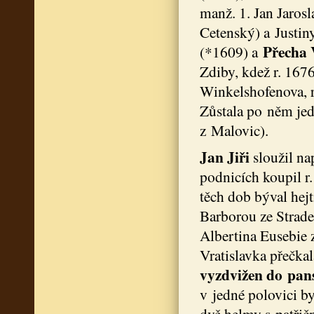
manž. 1. Jan Jaros
Cetenský) a Justin
Přecha 
(*1609) a
Zdiby, kdež r. 167
Winkelshofenova, r
Zůstala po něm jed
z Malovic).
Jan Jiři
sloužil na
podnicích koupil r.
těch dob býval hej
Barborou ze Strade
Albertina Eusebie 
Vratislavka přečka
vyzdvižen do pans
v jedné polovici b
dvě helmy s patřič