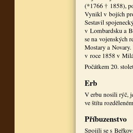
(*1766 † 1858), pol
Vynikl v bojích pr
Sestavil spojeneck
v Lombardsku a Ben
se na vojenských r
Mostary a Novary. 
v roce 1858 v Mil
Počátkem 20. stolet
Erb
V erbu nosili rýč, 
ve štítu rozdělené
Příbuzenstvo
Spojili se s Beřko