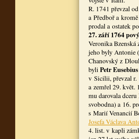
R. 1741 převzal od 
a Předboř a kromě 
prodal a ostatek p
27. září 1764 pov
Veronika Bzenská z
jeho byly Antonie 
Chanovský z Dlouhé
Petr Eusebius
byli
v Sicilii, převzal 
a zemřel 29. květ. 
mu darovala dceru 
svobodna) a 16. pr
s Marií Venancií B
Josefa Václava Ant
4. list. v kapli z
jen 27 let svého vě