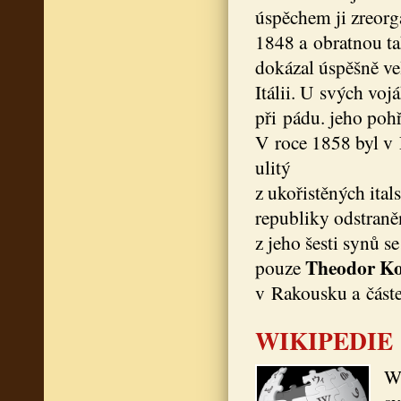
úspěchem ji zreorg
1848 a obratnou ta
dokázal úspěšně vel
Itálii. U svých vo
při pádu. jeho poh
V roce 1858 byl v
ulitý
z ukořistěných ita
republiky odstraně
z jeho šesti synů s
Theodor Ko
pouze
v Rakousku a částe
WIKIPEDIE
Wi