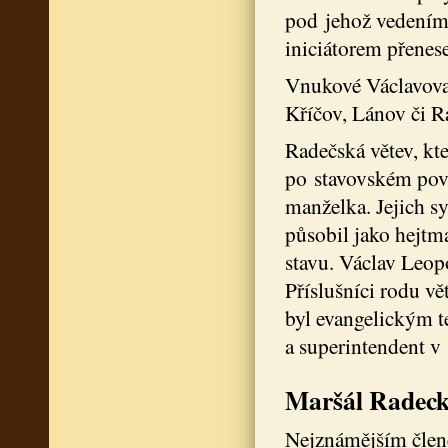
pod jehož vedením 
iniciátorem přenes
Vnukové Václavova b
Kříčov, Lánov či Ra
Radečská větev, kte
po stavovském povs
manželka. Jejich sy
působil jako hejtm
stavu. Václav Leop
Příslušníci rodu vě
byl evangelickým t
a superintendent v
Maršál Radec
Nejznámějším člen