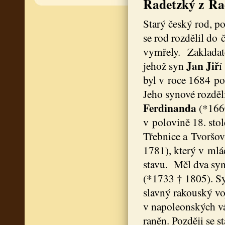
Radetzký z Ra
Starý český rod, po
se rod rozdělil do čt
vymřely. Zakladat
Jan Jiř
jehož syn
í
byl v roce 1684 po
Jeho synové rozděl
Ferdinanda
(*1660
v polovině 18. stol
Třebnice a Tvoršo
1781), který v mlá
stavu. Měl dva syn
(*1733 † 1805). S
slavný rakouský v
v napoleonských vá
raněn. Později se 