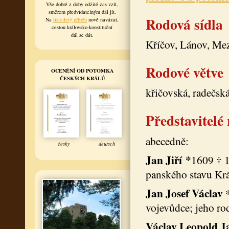
Vše dobré z doby odžité zas vzít,
směrem předvídatelným dál jít.
Rodová sídla
Na
tisíciletý příběh
nově navázat,
cestou královsko-konstituční
dál se dát.
Kříčov, Lánov, Mez
Rodové větve
OCENĚNÍ OD POTOMKA
ČESKÝCH KRÁLŮ
křičovská, radečsk
Představitelé
abecedně:
česky
deutsch
Jan Jiří
*
1609 † 1
panského stavu Kr
Jan Josef Václav
vojevůdce; jeho ro
Václav Leopold J