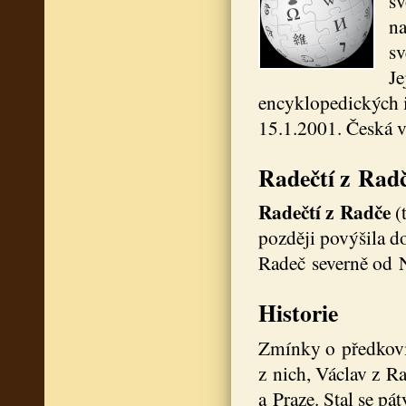
s
na
sv
Je
encyklopedických i
15.1.2001. Česká v
Radečtí z Rad
Radečtí z Radče
(
později povýšila do
Radeč severně od 
Historie
Zmínky o předkovi r
z nich, Václav z R
a Praze. Stal se p