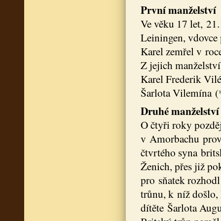
První manželství
Ve věku 17 let, 21
Leiningen, vdovce 
Karel zemřel v roce
Z jejich manželství
Karel Frederik Vi
Šarlota Vilemína 
Druhé manželství
O čtyři roky pozděj
v Amorbachu provd
čtvrtého syna britsk
Ženich, přes již po
pro sňatek rozhodl 
trůnu, k níž došlo
dítěte Šarlota Augu