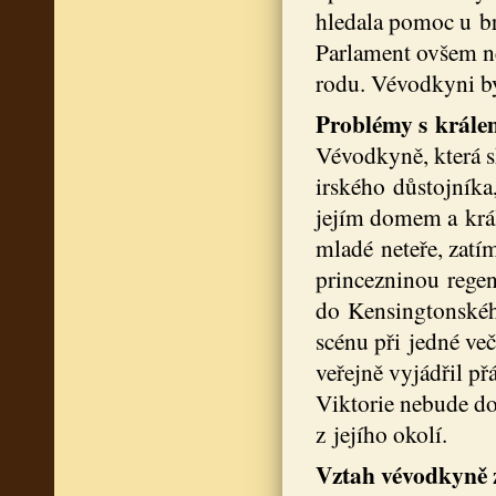
hledala pomoc u br
Parlament ovšem n
rodu. Vévodkyni by
Problémy s krále
Vévodkyně, která s
irského důstojníka
jejím domem a král
mladé neteře, zatí
princezninou regent
do Kensingtonského 
scénu při jedné več
veřejně vyjádřil př
Viktorie nebude dos
z jejího okolí.
Vztah vévodkyně 