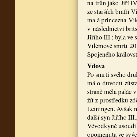
na trůn jako Jiří I
ze starších bratří V
malá princezna Vik
v následnictví bri
Jiřího III.; byla v
Vilémově smrti 20.
Spojeného královst
Vdova
Po smrti svého dr
málo důvodů zůstat
straně měla palác 
žít z prostředků z
Leiningen. Avšak ná
další syn Jiřího II
Vévodkyně usoudila,
opomenuta ve svých