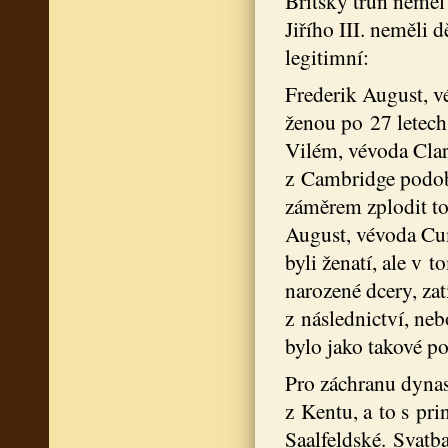
Britský trůn neměl 
Jiřího III. neměli 
legitimní:
Frederik August, vé
ženou po 27 letech 
Vilém, vévoda Clar
z Cambridge podobn
záměrem zplodit tol
August, vévoda Cum
byli ženatí, ale v
narozené dcery, za
z následnictví, neb
bylo jako takové p
Pro záchranu dynas
z Kentu, a to s pr
Saalfeldské. Svatb