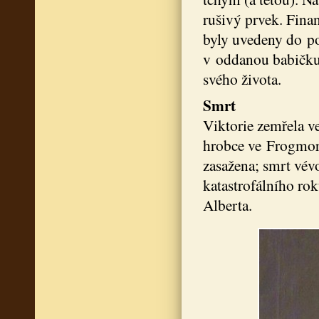
rušivý prvek. Fina
byly uvedeny do po
v oddanou babičku a
svého života.
Smrt
Viktorie zemřela v
hrobce ve Frogmore.
zasažena; smrt vév
katastrofálního ro
Alberta.