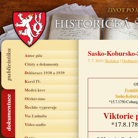
Sasko-Kobursko-S
Autor píše
7. 7. 2019 |
Redakce
|
Osobnosti
Citáty a dokumenty
Deklarace 1938 a 1939
Karel IV.
O
Modrá krev
Františ
Sasko-Koburs
Očekáváme
*15.7.1750 Coburg
Šlechtic vypravuje
Viktorie 
Via Ludmila
*17.8.178
Video-audio
O nás