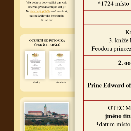
*1724 místo
Vše dobré z doby odžité zas vzít,
směrem předvídatelným dál jít.
Na
tisíciletý příběh
nově navázat,
cestou královsko-konstituční
dál se dát.
Ka
3. kníže
OCENĚNÍ OD POTOMKA
ČESKÝCH KRÁLŮ
Feodora prince
2. o
česky
deutsch
Princ Edward of 
OTEC 
jméno tit
*datum místo