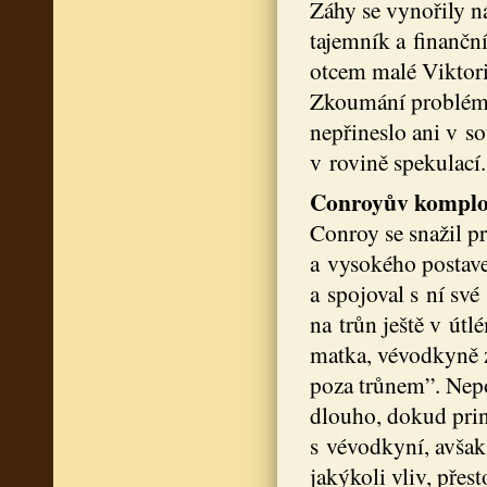
Záhy se vynořily n
tajemník a finanční
otcem malé Viktori
Zkoumání problému 
nepřineslo ani v so
v rovině spekulací.
Conroyův komplo
Conroy se snažil p
a vysokého postave
a spojoval s ní své
na trůn ještě v útl
matka, vévodkyně z
poza trůnem”. Nepoč
dlouho, dokud prin
s vévodkyní, avšak 
jakýkoli vliv, přes