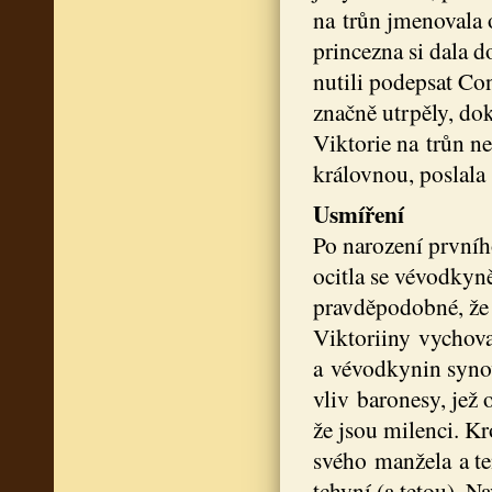
na trůn jmenovala 
princezna si dala d
nutili podepsat Co
značně utrpěly, do
Viktorie na trůn n
královnou, poslala
Usmíření
Po narození prvníh
ocitla se vévodkyn
pravděpodobné, že 
Viktoriiny vychovat
a vévodkynin synov
vliv baronesy, jež
že jsou milenci. K
svého manžela a te
tchyní (a tetou). N