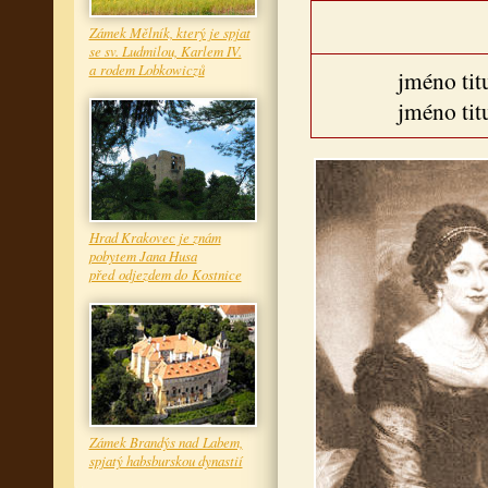
Zámek Mělník, který je spjat
se sv. Ludmilou, Karlem IV.
a rodem Lobkowiczů
jméno tit
jméno tit
Hrad Krakovec je znám
pobytem Jana Husa
před odjezdem do Kostnice
Zámek Brandýs nad Labem,
spjatý habsburskou dynastií