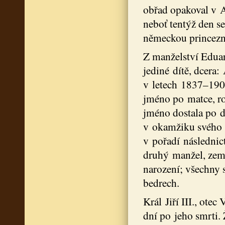
obřad opakoval v A
neboť tentýž den se
německou princezn
Z manželství Eduar
jediné dítě, dcera
v letech 1837–1901
jméno po matce, roz
jméno dostala po d
v okamžiku svého n
v pořadí následnict
druhý manžel, zem
narození; všechny 
bedrech.
Král Jiří III., ote
dní po jeho smrti. 