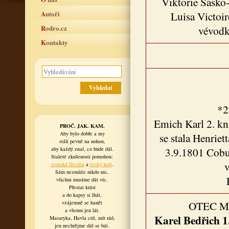
Viktorie Sask
Autoři
Luisa Victoi
Rodro.cz
vévodk
Kontakty
*2
Emich Karl 2. kn
PROČ. JAK. KAM.
Aby bylo dobře a my
se stala Henrie
stáli pevně na nohou,
3.9.1801 Cobur
aby každý znal, co bude dál.
Staleté zkušenosti pomohou:
v
zemská šlechta
a
český král
.
Sám nezmůže nikdo nic,
všichni musíme dát víc.
Přestat krást
a do kapsy si lhát,
OTEC 
vzájemně se hanět
a všemu jen lát.
Karel Bedřich
1
Masaryka, Havla ctít, mít rád,
jen nechtějme dál se bát.