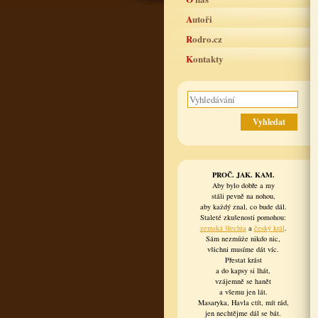
Autoři
Rodro.cz
Kontakty
PROČ. JAK. KAM.
Aby bylo dobře a my
stáli pevně na nohou,
aby každý znal, co bude dál.
Staleté zkušenosti pomohou:
zemská šlechta
a
český král
.
Sám nezmůže nikdo nic,
všichni musíme dát víc.
Přestat krást
a do kapsy si lhát,
vzájemně se hanět
a všemu jen lát.
Masaryka, Havla ctít, mít rád,
jen nechtějme dál se bát.