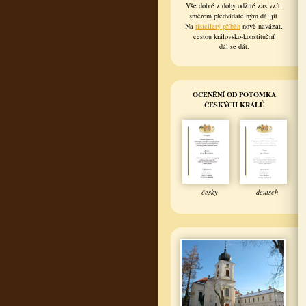
Vše dobré z doby odžité zas vzít,
směrem předvídatelným dál jít.
Na
tisíciletý příběh
nově navázat,
cestou královsko-konstituční
dál se dát.
OCENĚNÍ OD POTOMKA
ČESKÝCH KRÁLŮ
česky
deutsch