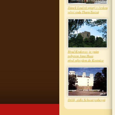
Zámek Loučeň spjatý s českou
větví rodu Thurn-Taxisů
Hrad Krakovec je znám
pobytem Jana Husa
před odjezdem do Kostnice
Orlík, sídlo Schwarzenbergů