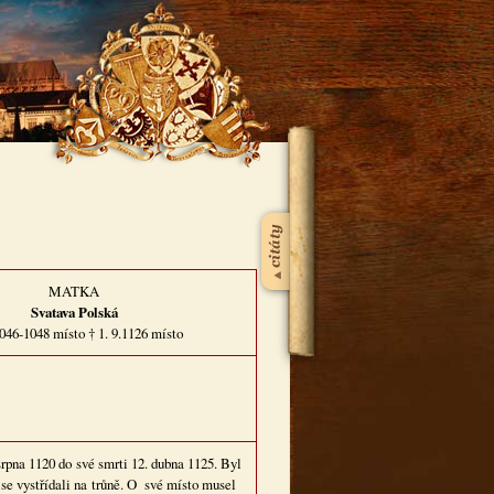
MATKA
Svatava Polská
046-1048 místo † 1. 9.1126 místo
srpna 1120 do své smrti 12. dubna 1125. Byl
 se vystřídali na trůně. O své místo musel