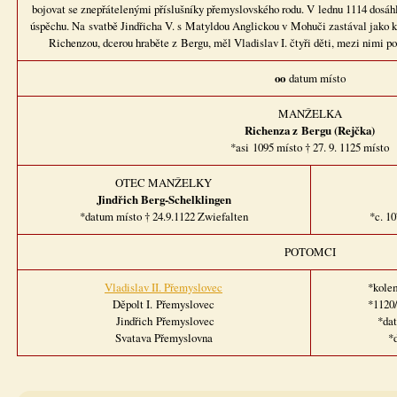
bojovat se znepřátelenými příslušníky přemyslovského rodu. V lednu 1114 dosá
úspěchu. Na svatbě Jindřicha V. s Matyldou Anglickou v Mohuči zastával jako k
Richenzou, dcerou hraběte z Bergu, měl Vladislav I. čtyři děti, mezi nimi po
oo
datum místo
MANŽELKA
Richenza z Bergu (Rejčka)
*asi 1095 místo † 27. 9. 1125 místo
OTEC MANŽELKY
Jindřich Berg-Schelklingen
*datum místo † 24.9.1122 Zwiefalten
*c. 1
POTOMCI
Vladislav II. Přemyslovec
*kole
Děpolt I. Přemyslovec
*1120/
Jindřich Přemyslovec
*dat
Svatava Přemyslovna
*