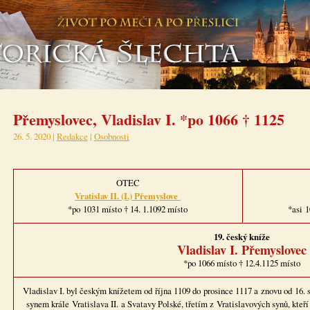
Přemyslovec, Vladislav I. *po 1066 † 1125
26. 5. 2020 |
Redakce
|
Osobnosti
OTEC
Vratislav II. (I.) Přemyslove
*po 1031 místo † 14. 1.1092 místo
*asi 1
19. český kníže
Vladislav I. Přemyslovec
*po 1066 místo † 12.4.1125 místo
Vladislav I. byl českým knížetem od října 1109 do prosince 1117 a znovu od 16. 
synem krále Vratislava II. a Svatavy Polské, třetím z Vratislavových synů, kteří