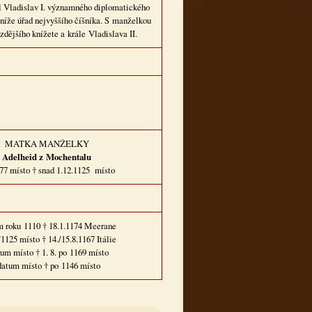
hl Vladislav I. významného diplomatického
níže úřad nejvyššího číšníka. S manželkou
zdějšího knížete a krále Vladislava II.
MATKA MANŽELKY
Adelheid z Mochentalu
077 místo † snad 1.12.1125 místo
m roku 1110 † 18.1.1174 Meerane
1125 místo † 14./15.8.1167 Itálie
um místo † 1. 8. po 1169 místo
datum místo † po 1146 místo