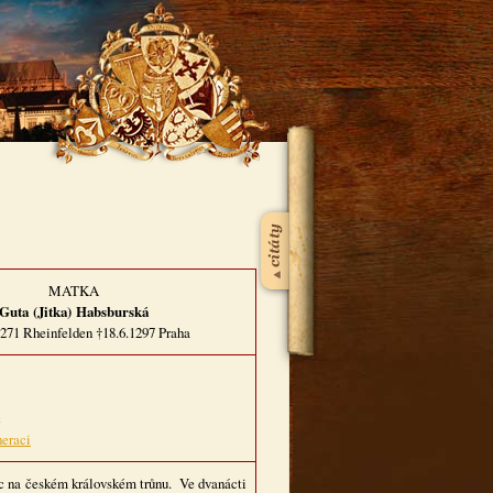
MATKA
Guta (Jitka) Habsburská
1271 Rheinfelden †18.6.1297 Praha
c
neraci
vec na českém královském trůnu. Ve dvanácti