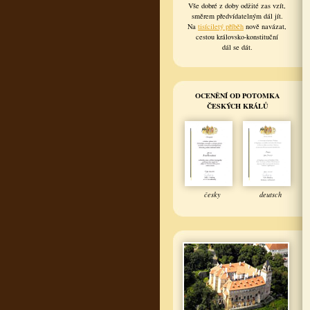
Vše dobré z doby odžité zas vzít,
směrem předvídatelným dál jít.
Na
tisíciletý příběh
nově navázat,
cestou královsko-konstituční
dál se dát.
OCENĚNÍ OD POTOMKA
ČESKÝCH KRÁLŮ
česky
deutsch