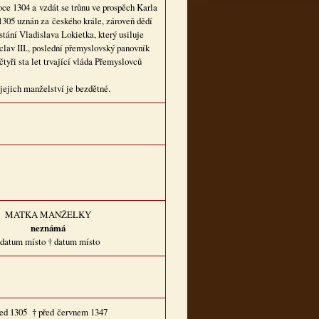
oce 1304 a vzdát se trůnu ve prospěch Karla
 1305 uznán za českého krále, zároveň dědí
stání Vladislava Lokietka, který usiluje
clav III., poslední přemyslovský panovník
yři sta let trvající vláda Přemyslovců
jejich manželství je bezdětné.
MATKA MANŽELKY
neznámá
datum místo † datum místo
ed 1305 † před červnem 1347