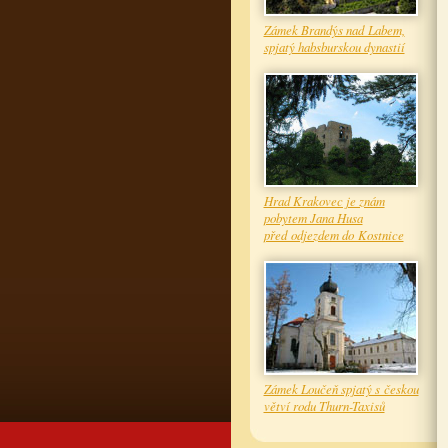
Zámek Brandýs nad Labem,
spjatý habsburskou dynastií
Hrad Krakovec je znám
pobytem Jana Husa
před odjezdem do Kostnice
Zámek Loučeň spjatý s českou
větví rodu Thurn-Taxisů