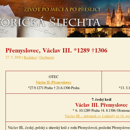
Přemyslovec, Václav III. *1289 †1306
27. 5. 2020 |
Redakce
|
Osobnosti
OTEC
Václav II. Přemyslovec
*27.9.1271 Praha † 21.6.1306 Praha
*13. 3.
7. český král
Václav III. Přemyslovec
* 6. 10.1289 Praha †4. 8.1306 Olomou
Václav III. – potomek sv. Ludmily ve 14. ge
Václav III., český, polský a uherský král z rodu Přemyslovců, poslední Přemyslo