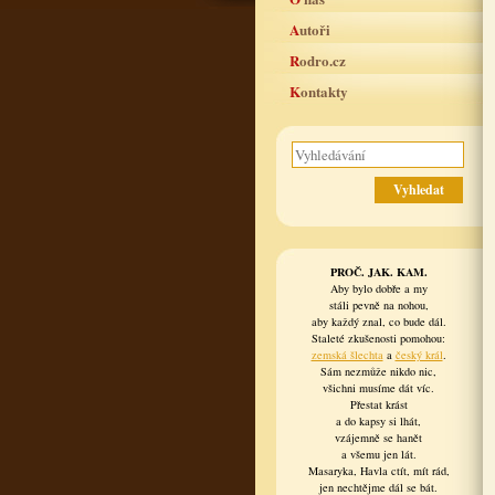
Autoři
Rodro.cz
Kontakty
PROČ. JAK. KAM.
Aby bylo dobře a my
stáli pevně na nohou,
aby každý znal, co bude dál.
Staleté zkušenosti pomohou:
zemská šlechta
a
český král
.
Sám nezmůže nikdo nic,
všichni musíme dát víc.
Přestat krást
a do kapsy si lhát,
vzájemně se hanět
a všemu jen lát.
Masaryka, Havla ctít, mít rád,
jen nechtějme dál se bát.