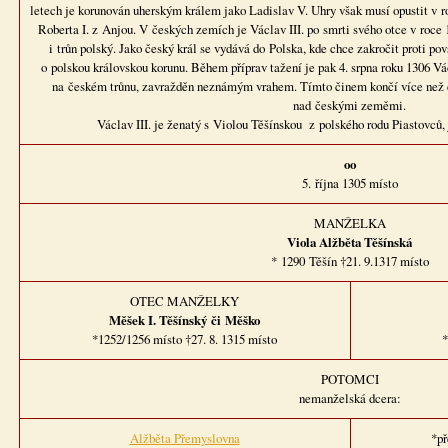
letech je korunován uherským králem jako Ladislav V. Uhry však musí opustit v r
Roberta I. z Anjou. V českých zemích je Václav III. po smrti svého otce v roce
i trůn polský. Jako český král se vydává do Polska, kde chce zakročit proti pov
o polskou královskou korunu. Během příprav tažení je pak 4. srpna roku 1306 Vá
na českém trůnu, zavražděn neznámým vrahem. Tímto činem končí více než čt
nad českými zeměmi.
Václav III. je ženatý s Violou Těšínskou z polského rodu Piastovců, 
oo
5. října 1305 místo
MANŽELKA
Viola Alžběta Těšínská
* 1290 Těšín †21. 9.1317 místo
OTEC MANŽELKY
Měšek I. Těšínský či Měško
*1252/1256 místo †27. 8. 1315 místo
*
POTOMCI
nemanželská dcera:
Alžběta Přemyslovna
*př