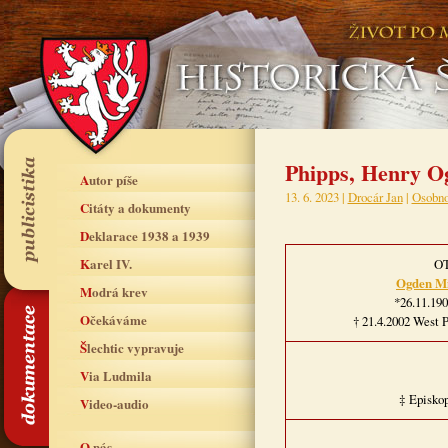
Phipps, Henry O
Autor píše
13. 6. 2023 |
Drocár Jan
|
Osobno
Citáty a dokumenty
Deklarace 1938 a 1939
Karel IV.
O
Ogden Mi
Modrá krev
*26.11.19
Očekáváme
† 21.4.2002 West 
Šlechtic vypravuje
Via Ludmila
‡ Episkop
Video-audio
O nás