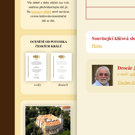
Vše dobré z doby odžité zas vzít,
směrem předvídatelným dál jít.
Na
tisíciletý příběh
nově navázat,
cestou královsko-konstituční
dál se dát.
Související klíčová sl
OCENĚNÍ OD POTOMKA
Phipps
ČESKÝCH KRÁLŮ
Drocár J
e-mail:
sef
Všechny čl
česky
deutsch