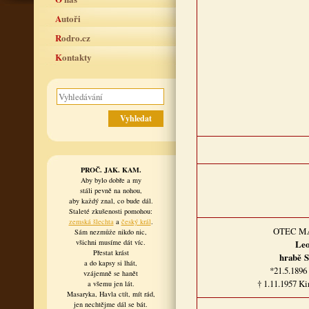
Autoři
Rodro.cz
Kontakty
PROČ. JAK. KAM.
Aby bylo dobře a my
stáli pevně na nohou,
aby každý znal, co bude dál.
Staleté zkušenosti pomohou:
zemská šlechta
a
český král
.
OTEC M
Sám nezmůže nikdo nic,
všichni musíme dát víc.
Leo
Přestat krást
hrabě S
a do kapsy si lhát,
*21.5.1896
vzájemně se hanět
† 1.11.1957 Ki
a všemu jen lát.
Masaryka, Havla ctít, mít rád,
jen nechtějme dál se bát.