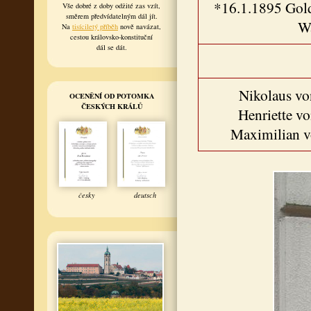
*16.1.1895 Gol
Vše dobré z doby odžité zas vzít,
směrem předvídatelným dál jít.
W
Na
tisíciletý příběh
nově navázat,
cestou královsko-konstituční
dál se dát.
Nikolaus v
OCENĚNÍ OD POTOMKA
ČESKÝCH KRÁLŮ
Henriette v
Maximilian 
česky
deutsch