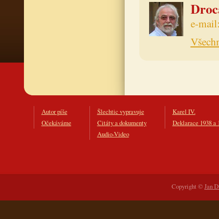
Drocá
e-mail
Všechn
Autor píše
Šlechtic vypravuje
Karel IV.
Očekáváme
Citáty a dokumenty
Deklarace 1938 a 
Audio-Video
Copyright ©
Jan D