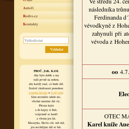
Ve středu 24. č
Autoři
následníka trůnu
Rodro.cz
Ferdinanda d´
Kontakty
vévodkyně z Hohe
zahynuli při a
vévoda z Hohen
oo
4.7
PROČ. JAK. KAM.
Aby bylo dobře a my
stáli pevně na nohou,
aby každý znal, co bude dál.
Staleté zkušenosti pomohou:
Ele
zemská šlechta
a
český král
.
Sám nezmůže nikdo nic,
všichni musíme dát víc.
Přestat krást
a do kapsy si lhát,
OTEC M
vzájemně se hanět
a všemu jen lát.
Karel kníže Au
Masaryka, Havla ctít, mít rád,
jen nechtějme dál se bát.