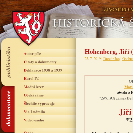
Hohenberg, Jiří 
Autor píše
25. 7. 2019 |
Drocár Jan
|
Osobno
Citáty a dokumenty
Deklarace 1938 a 1939
Karel IV.
O
Modrá krev
Maxi
vévoda
z 
Očekáváme
*29.9.1902 zámek Bel
Šlechtic vypravuje
Jiř
Via Ludmila
*2
Video-audio
O nás