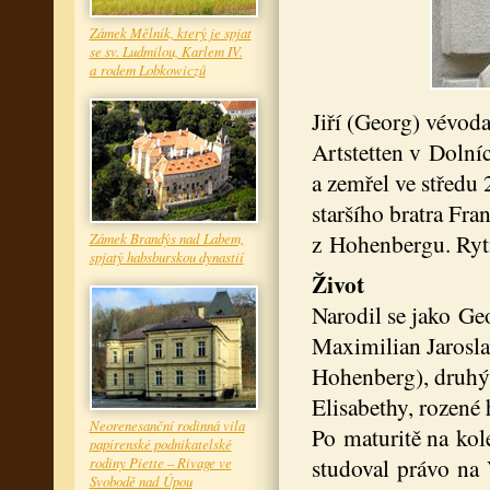
Zámek Mělník, který je spjat
se sv. Ludmilou, Karlem IV.
a rodem Lobkowiczů
Jiří (Georg) vévo
Artstetten v Dolní
a zemřel ve středu
staršího bratra Fra
z Hohenbergu. Rytí
Zámek Brandýs nad Labem,
spjatý habsburskou dynastií
Život
Narodil se jako G
Maximilian Jarosla
Hohenberg), druhý
Elisabethy, rozen
Neorenesanční rodinná vila
Po maturitě na ko
papírenské podnikatelské
studoval právo na 
rodiny Piette – Rivage ve
Svobodě nad Úpou