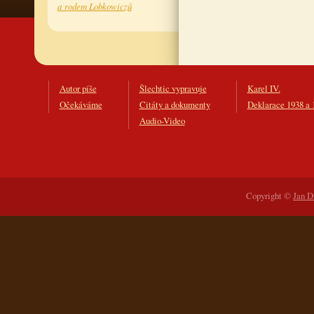
a rodem Lobkowiczů
Autor píše
Šlechtic vypravuje
Karel IV.
Očekáváme
Citáty a dokumenty
Deklarace 1938 a 
Audio-Video
Copyright ©
Jan D