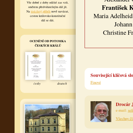
Vše dobré z doby odžité zas vzít,
František K
směrem předvídatelným dál jít.
Na
tisíciletý příběh
nově navázat,
Maria Adelheid
cestou královsko-konstituční
dál se dát.
Johann 
Christine F
OCENĚNÍ OD POTOMKA
ČESKÝCH KRÁLŮ
Související klíčová sl
Finové
česky
deutsch
Drocár J
e-mail:
sef
Všechny čl