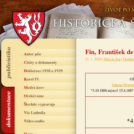
Fin, František d
Autor píše
21. 1. 2024 |
Drocár Jan
|
Osobno
Citáty a dokumenty
Deklarace 1938 a 1939
Karel IV.
O
Johann Nepo
Modrá krev
*3.10.1800 místo† 15.4.1887
Očekáváme
Šlechtic vypravuje
Via Ludmila
*4
Video-audio
O nás