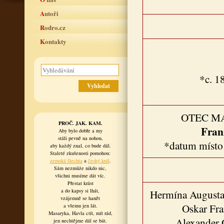
Autoři
Rodro.cz
Kontakty
*c. 1
OTEC M
PROČ. JAK. KAM.
Fran
Aby bylo dobře a my
stáli pevně na nohou,
*datum místo
aby každý znal, co bude dál.
Staleté zkušenosti pomohou:
zemská šlechta
a
český král
.
Sám nezmůže nikdo nic,
všichni musíme dát víc.
Přestat krást
a do kapsy si lhát,
Hermína Augusta
vzájemně se hanět
Oskar Fra
a všemu jen lát.
Masaryka, Havla ctít, mít rád,
Alexander 
jen nechtějme dál se bát.