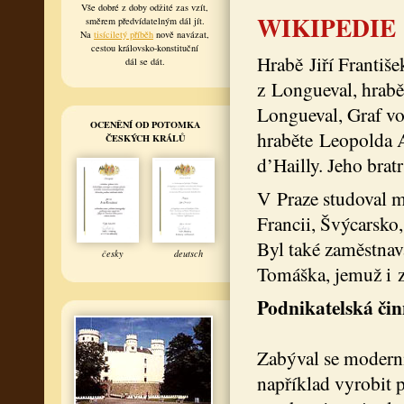
Vše dobré z doby odžité zas vzít,
WIKIPEDIE
směrem předvídatelným dál jít.
Na
tisíciletý příběh
nově navázat,
cestou královsko-konstituční
Hrabě Jiří Františ
dál se dát.
z Longueval, hrab
Longueval, Graf vo
OCENĚNÍ OD POTOMKA
hraběte Leopolda 
ČESKÝCH KRÁLŮ
d’Hailly. Jeho brat
V Praze studoval m
Francii, Švýcarsko,
Byl také zaměstnav
česky
deutsch
Tomáška, jemuž i za
Podnikatelská čin
Zabýval se modern
například vyrobit p