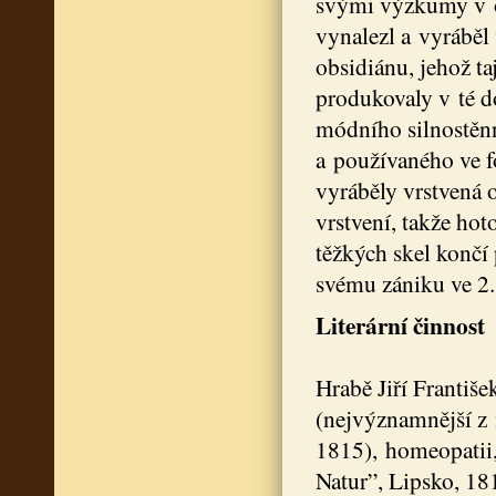
svými výzkumy v ob
vynalezl a vyráběl 
obsidiánu, jehož t
produkovaly v té d
módního silnostěn
a používaného ve f
vyráběly vrstvená 
vrstvení, takže ho
těžkých skel končí
svému zániku ve 2. 
Literární činnost
Hrabě Jiří Františe
(nejvýznamnější z 
1815), homeopatii,
Natur”, Lipsko, 181