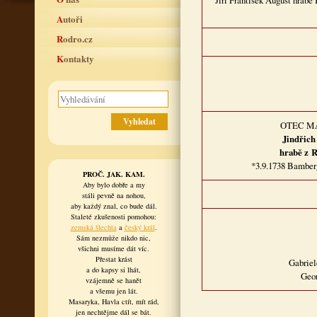
Jiří František August hrabě
Autoři
Rodro.cz
Kontakty
OTEC M
Jindřich
hrabě z 
*3.9.1738 Bamberg
PROČ. JAK. KAM.
Aby bylo dobře a my
stáli pevně na nohou,
aby každý znal, co bude dál.
Staleté zkušenosti pomohou:
zemská šlechta
a
český král
.
Sám nezmůže nikdo nic,
všichni musíme dát víc.
Přestat krást
Gabriel
a do kapsy si lhát,
Geor
vzájemně se hanět
a všemu jen lát.
Masaryka, Havla ctít, mít rád,
jen nechtějme dál se bát.