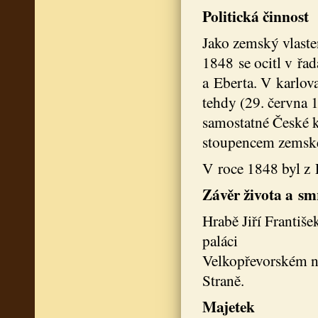
Politická činnost
Jako zemský vlaste
1848 se ocitl v ř
a Eberta. V karlov
tehdy (29. června 1
samostatné České 
stoupencem zemskéh
V roce 1848 byl z 
Závěr života a sm
Hrabě Jiří Franti
paláci
Velkopřevorském ná
Straně.
Majetek