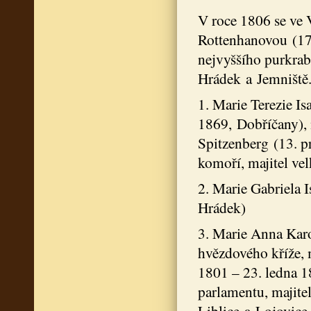
V roce 1806 se ve 
Rottenhanovou (17
nejvyššího purkrab
Hrádek a Jemniště. 
1. Marie Terezie Is
1869, Dobříčany),
Spitzenberg (13. pr
komoří, majitel ve
2. Marie Gabriela 
Hrádek)
3. Marie Anna Karo
hvězdového kříže, 
1801 – 23. ledna 1
parlamentu, majite
Liblice a Lojovice