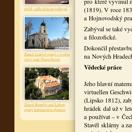
pro které vyvinul 
(1819). V roce 183
Orlík, sídlo Schwarzenbergů
a Hojnovodský pral
Zabýval se také v
a filozofické.
Dokončil přestav
Zámek Loučeň spjatý s českou
na Nových Hradec
větví rodu Thurn-Taxisů
Vědecké práce
Jeho hlavní matema
virtuellen Geschwi
(Lipsko 1812), zab
Zámek Brandýs nad Labem,
hrádek dal už v le
spjatý habsburskou dynastií
a používat – v Čec
Stavěl sklárny a z