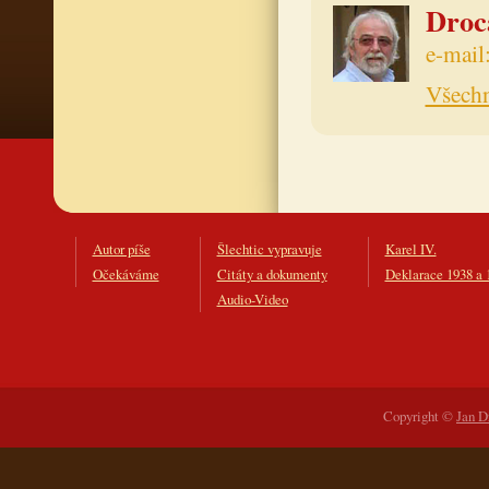
Drocá
e-mail
Všechn
Autor píše
Šlechtic vypravuje
Karel IV.
Očekáváme
Citáty a dokumenty
Deklarace 1938 a 
Audio-Video
Copyright ©
Jan D