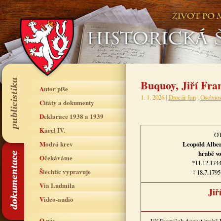
Buquoy, Jiří Fra
Autor píše
1. 1. 2026 |
Drocár Jan
|
Osobnos
Citáty a dokumenty
Deklarace 1938 a 1939
Karel IV.
O
Modrá krev
Leopold Alber
hrabě v
Očekáváme
*11.12.174
Šlechtic vypravuje
† 18.7.179
Via Ludmila
Jiř
Video-audio
O nás