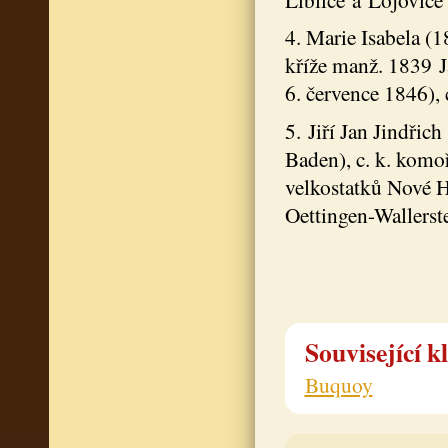
4. Marie Isabela (
kříže manž. 1839 
6. července 1846),
5. Jiří Jan Jindřic
Baden), c. k. komo
velkostatků Nové H
Oettingen-Wallers
Související k
Buquoy