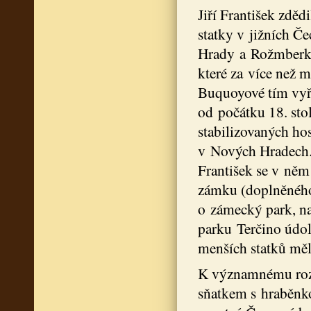
Jiří František zdě
statky v jižních Č
Hrady a Rožmberk. 
které za více než 
Buquoyové tím vyřeš
od počátku 18. stol
stabilizovaných h
v Nových Hradech.
František se v něm
zámku (doplněného 
o zámecký park, na
parku Terčino údol
menších statků měl
K významnému rozší
sňatkem s hraběnk