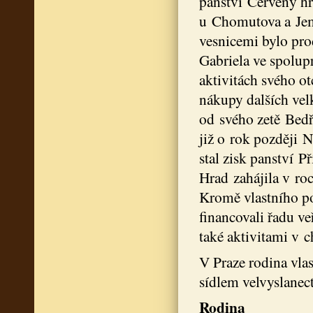
panství Červený h
u Chomutova a Jemn
vesnicemi bylo pr
Gabriela ve spolup
aktivitách svého o
nákupy dalších vel
od svého zetě Bedř
již o rok později 
stal zisk panství 
Hrad zahájila v roc
Kromě vlastního p
financovali řadu v
také aktivitami v ch
V Praze rodina vla
sídlem velvyslanec
Rodina