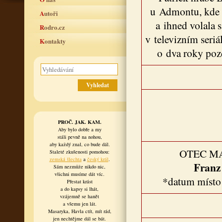
u Admontu, kde ž
Autoři
a ihned volala 
Rodro.cz
v televizním seri
Kontakty
o dva roky poz
PROČ. JAK. KAM.
Aby bylo dobře a my
stáli pevně na nohou,
aby každý znal, co bude dál.
OTEC M
Staleté zkušenosti pomohou:
zemská šlechta
a
český král
.
Franz
Sám nezmůže nikdo nic,
všichni musíme dát víc.
*datum místo
Přestat krást
a do kapsy si lhát,
vzájemně se hanět
a všemu jen lát.
Masaryka, Havla ctít, mít rád,
jen nechtějme dál se bát.