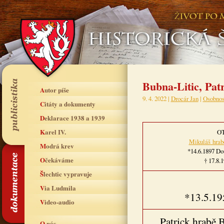
Bubna-Litic, Pat
Autor píše
9. 4. 2022 |
Drocár Jan
|
Osobnos
Citáty a dokumenty
Deklarace 1938 a 1939
Karel IV.
O
Mikuláš hrab
Modrá krev
*14.6.1897 Dou
Očekáváme
† 17.8.
Šlechtic vypravuje
Via Ludmila
*13.5.19
Video-audio
Patrick hrabě 
O nás