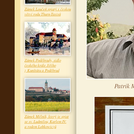
Zámek Loučeň spjatý s českou
větví rodu Thurn-Taxisů
Zámek Poděbrady, sídlo
českého krále Jiřího
z Kunštátu a Poděbrad
Patrik 
Zámek Mělník, který je spjat
se sv. Ludmilou, Karlem IV.
a rodem Lobkowiczů