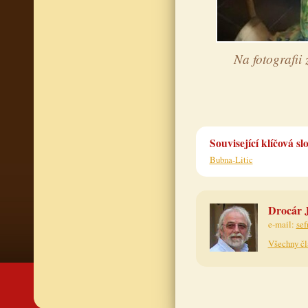
Na fotografii
Související klíčová sl
Bubna-Litic
Drocár J
e-mail:
sef
Všechny čl