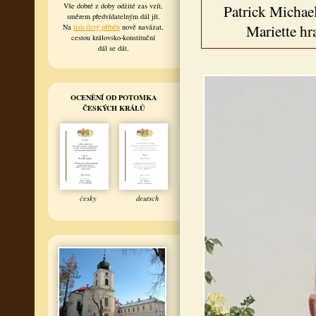
Vše dobré z doby odžité zas vzít,
Patrick Michae
směrem předvídatelným dál jít.
Mariette hr
Na
tisíciletý příběh
nově navázat,
cestou královsko-konstituční
dál se dát.
OCENĚNÍ OD POTOMKA
ČESKÝCH KRÁLŮ
česky
deutsch