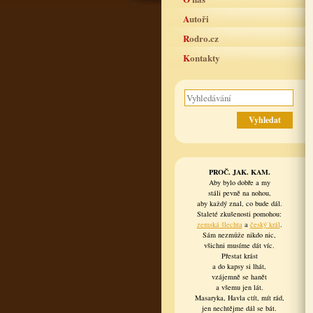
Autoři
Rodro.cz
Kontakty
PROČ. JAK. KAM.
Aby bylo dobře a my
stáli pevně na nohou,
aby každý znal, co bude dál.
Staleté zkušenosti pomohou:
zemská šlechta
a
český král
.
Sám nezmůže nikdo nic,
všichni musíme dát víc.
Přestat krást
a do kapsy si lhát,
vzájemně se hanět
a všemu jen lát.
Masaryka, Havla ctít, mít rád,
jen nechtějme dál se bát.