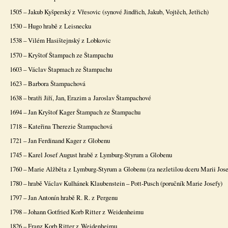
1505 – Jakub Kyšperský z Vřesovic (synové Jindřich, Jakub, Vojtěch, Jetřich)
1530 – Hugo hrabě z Leisnecku
1538 – Vilém Hasištejnský z Lobkovic
1570 – Kryštof Štampach ze Štampachu
1603 – Václav Štapmach ze Štampachu
1623 – Barbora Štampachová
1638 – bratři Jiří, Jan, Erazim a Jaroslav Štampachové
1694 – Jan Kryštof Kager Štampach ze Štampachu
1718 – Kateřina Therezie Štampachová
1721 – Jan Ferdinand Kager z Globenu
1745 – Karel Josef August hrabě z Lymburg-Styrum a Globenu
1760 – Marie Alžběta z Lymburg-Styrum a Globenu (za nezletilou dceru Marii Jose
1780 – hrabě Václav Kulhánek Klaubenstein – Pott-Pusch (poručník Marie Josefy)
1797 – Jan Antonín hrabě R. R. z Pergenu
1798 – Johann Gotfried Korb Ritter z Weidenheimu
1826 – Franz Korb Ritter z Weidenheimu