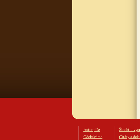
Autor píše
Šlechtic vyp
Očekáváme
Citáty a dok