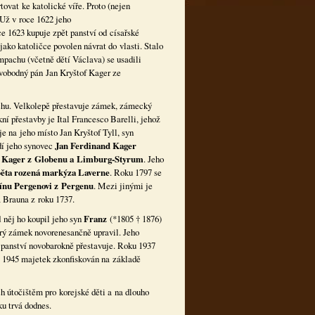
ovat ke katolické víře. Proto (nejen
Už v roce 1622 jeho
e 1623 kupuje zpět panství od císařské
jako katoličce povolen návrat do vlasti. Stalo
mpachu (včetně dětí Václava) se usadili
vobodný pán Jan Kryštof Kager ze
hu. Velkolepě přestavuje zámek, zámecký
ní přestavby je Ital Francesco Barelli, jehož
e na jeho místo Jan Kryštof Tyll, syn
dí jeho synovec
Jan Ferdinand Kager
t Kager z Globenu a Limburg-Styrum
. Jeho
ěta rozená markýza Laverne
. Roku 1797 se
ínu Pergenovi z Pergenu
. Mezi jinými je
a Brauna z roku 1737.
 něj ho koupil jeho syn
Franz
(*1805 † 1876)
rý zámek novorenesančně upravil. Jeho
é panství novobarokně přestavuje. Roku 1937
e 1945 majetek zkonfiskován na základě
h útočištěm pro korejské děti a na dlouho
u trvá dodnes.