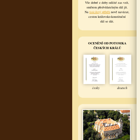
Vše dobré z doby odžité zas vzít,
směrem předvídatelným dál jít.
Na
tisíciletý příběh
nově navázat,
cestou královsko-konstituční
dál se dát.
OCENĚNÍ OD POTOMKA
ČESKÝCH KRÁLŮ
česky
deutsch