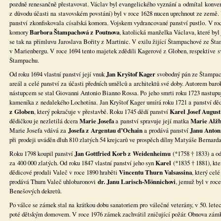
pozdně renesančně přestavovat. Václav byl evangelického vyznání a odmítal konvert
z důvodu účasti na stavovském povstání) byl v roce 1628 nucen uprchnout ze země. 
panství zkonfiskovala císařská komora. Vojskem vydrancované panství pustlo. V roc
komory
Barbora Štampachová z Poutnova
, katolická manželka Václava, které byl 
se tak na přímluvu Jaroslava Bořity z Martinic. V exilu žijící Štampachové ze Šta
v Marienbergu. V roce 1694 tento majetek zdědili Kagerové z Globen, respektive s
Štampachu.
Od roku 1694 vlastní panství její vnuk
Jan Kryštof Kager
svobodný pán ze Štampac
areál a celé panství za účasti předních umělců a architektů své doby. Autorem barok
nástupcem se stal Giovanni Antonio Bianno Rossa. Po jeho smrti roku 1723 nastupuj
kameníka z nedalekého Lochotína. Jan Kryštof Kager umírá roku 1721 a panství dě
z Globen
, který pokračuje v přestavbě. Roku 1745 dědí panství
Karel Josef Augus
dědičkou je nezletilá dcera
Marie Josefa
a panství spravuje její matka
Marie Alžb
Marie Josefa vdává za
Josefa z Argentau d’Ochain
a prodává panství
Janu Anton
při prodeji uváděn dluh 810 zlatých 54 krejcarů ve prospěch dílny Matyáše Bernard
Roku 1798 koupil panství
Jan Gottfried Korb z Weidenheimu
(*1758 † 1833) a od
za 400 000 zlatých. Od roku 1847 vlastní panství jeho syn
Karel
(*1835 † 1881), kte
dědicové prodali Valeč v roce 1890 hraběti
Vincentu Thurn Valsassina
, který cel
prodává Thurn Valeč uhlobaronovi
dr. Janu Larisch-Mönnichovi
, jemuž byl v roc
Benešových dekretů.
Po válce se zámek stal na krátkou dobu sanatoriem pro válečné veterány, v 50. letec
poté dětským domovem. V roce 1976 zámek zachvátil zničující požár. Obnova zámk