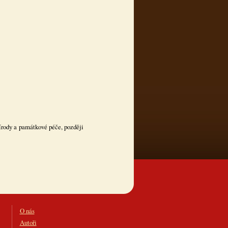
írody a památkové péče, později
O nás
Autoři