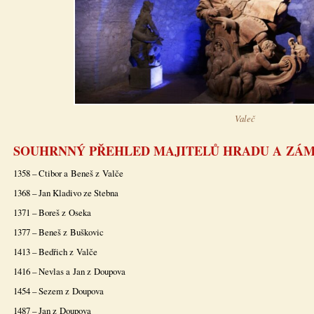
Valeč
SOUHRNNÝ PŘEHLED MAJITELŮ HRADU A ZÁ
1358 – Ctibor a Beneš z Valče
1368 – Jan Kladivo ze Stebna
1371 – Boreš z Oseka
1377 – Beneš z Buškovic
1413 – Bedřich z Valče
1416 – Nevlas a Jan z Doupova
1454 – Sezem z Doupova
1487 – Jan z Doupova