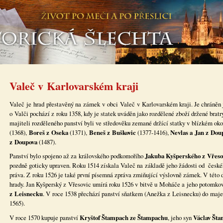
Valeč v Karlovarském kraji
Valeč je hrad přestavěný na zámek v obci Valeč v Karlovarském kraji. Je chráněn
o Valči pochází z roku 1358, kdy je statek uváděn jako rozdělené zboží držené brat
majiteli rozděleného panství byli ve středověku zemané držící statky v blízkém oko
(1368),
Boreš z Oseka
(1371),
Beneš z Buškovic
(1377-1416),
Nevlas a Jan z Dou
z Doupova
(1487).
Panství bylo spojeno až za královského podkomořího
Jakuba Kyšperského z Vřeso
pozdně goticky upraven. Roku 1514 získala Valeč na základě jeho žádosti od české
práva. Z roku 1526 je také první písemná zpráva zmiňující výslovně zámek. V této 
hrady. Jan Kyšperský z Vřesovic umírá roku 1526 v bitvě u Moháče a jeho potomkov
z Leisnecku
. V roce 1538 přechází panství sňatkem (Anežka z Leisnecku) do maj
1565).
V roce 1570 kupuje panství
Kryštof Štampach ze Štampachu
, jeho syn
Václav Št