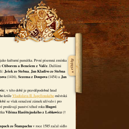
 jako kulturní památka. První písemná zmínka
ry
Ctiborem a Benešem z Valče
. Dalšími
lí:
Ješek ze Stebna
,
Jan Kladivo ze Stebna
pova
(1416),
Sezema z Doupova
(1454) a
Jan
vic
; v této době je pravděpodobně hrad
ho krále
Vladislava II. Jagellonského
městská
době se však označení zámek užívalo i pro
é prodávají panství téhož roku
Hugovi
etku
Viléma Hasištejnského z Lobkowicz
(†
ampach ze Štampachu
v roce 1585 začal sídlo