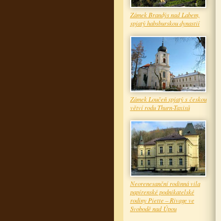
Zámek Brandýs nad Labem,
spjatý habsburskou dynastií
Zámek Loučeň spjatý s českou
větví rodu Thurn-Taxisů
Neorenesanční rodinná vila
papírenské podnikatelské
rodiny Piette – Rivage ve
Svobodě nad Úpou