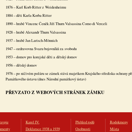
1876 – Karl Korb Ritter z Weidenheimu
1884 – děti Karla Korba Ritter
1890 – hrabě Vincenc Čeněk Jiří Thurn Valsassina Como di Verceli
1928 – hrabě Alexandr Thurn Valsassina
1937 – hrabě Jan Larisch-Mönnich
1947 – ozdravovna Svazu bojovníků za svobodu
1953 – domov pro korejské děti a dětský domov
1956 – dětský domov
1976 – po ničivém požáru se zámek stává majetkem Krajského střediska ochrany př
Památkového ústavu (dnes Národní památkový ústav)
PŘEVZATO Z WEBOVÝCH STRÁNEK ZÁMKU
ravuje
Karel IV.
Přehled rodů
Rodokmeny
umenty
Deklarace 1938 a 1939
Osobnosti
Místa