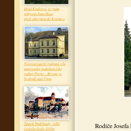
Hrad Krakovec je znám
pobytem Jana Husa
před odjezdem do Kostnice
Neorenesanční rodinná vila
papírenské podnikatelské
rodiny Piette – Rivage ve
Svobodě nad Úpou
Zámek Poděbrady, sídlo
Rodiče Josefa
českého krále Jiřího