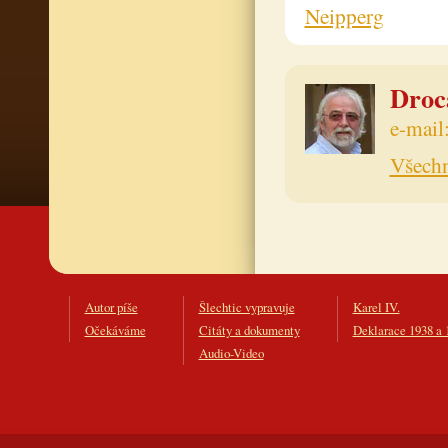
Neipperg
Drocá
e-mail
Všechn
Autor píše
Šlechtic vypravuje
Karel IV.
Očekáváme
Citáty a dokumenty
Deklarace 1938 a 
Audio-Video