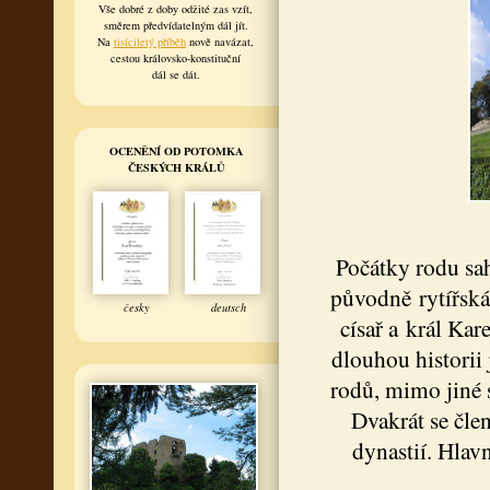
Vše dobré z doby odžité zas vzít,
směrem předvídatelným dál jít.
Na
tisíciletý příběh
nově navázat,
cestou královsko-konstituční
dál se dát.
OCENĚNÍ OD POTOMKA
ČESKÝCH KRÁLŮ
Počátky rodu sah
původně rytířská
česky
deutsch
císař a král Ka
dlouhou historii
rodů, mimo jiné 
Dvakrát se čle
dynastií. Hlav