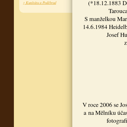
(*18.12.1883 D
z Kunštátu a Poděbrad
Tarouca
S manželkou Mar
14.6.1984 Heidelbe
Josef H
z
V roce 2006 se Jo
a na Mělníku účas
fotograf