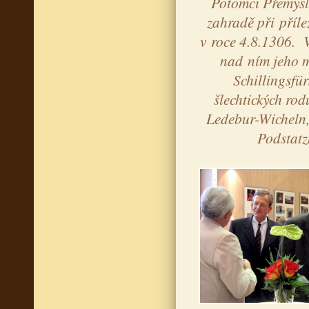
Potomci Přemyslo
zahradě při příle
v roce 4.8.1306. V
nad ním jeho 
Schillingsfür
šlechtických rod
Ledebur-Wicheln,
Podstatz