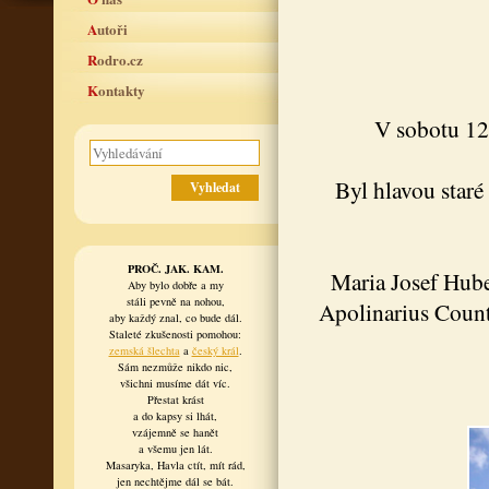
Autoři
Rodro.cz
Kontakty
V sobotu 12
Byl hlavou staré
PROČ. JAK. KAM.
Maria Josef Hub
Aby bylo dobře a my
stáli pevně na nohou,
Apolinarius Count
aby každý znal, co bude dál.
Staleté zkušenosti pomohou:
zemská šlechta
a
český král
.
Sám nezmůže nikdo nic,
všichni musíme dát víc.
Přestat krást
a do kapsy si lhát,
vzájemně se hanět
a všemu jen lát.
Masaryka, Havla ctít, mít rád,
jen nechtějme dál se bát.