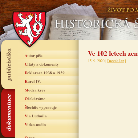
Ve 102 letech ze
Autor píše
15. 9. 2020 |
Drocár Jan
|
Citáty a dokumenty
Deklarace 1938 a 1939
Karel IV.
Modrá krev
Očekáváme
Šlechtic vypravuje
Via Ludmila
Video-audio
O nás