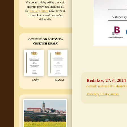
Vše dobré z doby odžité zas vzít,
směrem předvídatelným dál jít.
Na
tisíciletý příběh
nově navázat,
cestou královsko-konstituční
dál se dát.
OCENĚNÍ OD POTOMKA
ČESKÝCH KRÁLŮ
Redakce, 27. 6. 2024
česky
deutsch
e-mail:
redakce@historicka
Všechny články autora