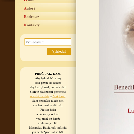
Autoři
Rodro.cz
Kontakty
PROČ. JAK. KAM.
Aby bylo dobře a my
stáli pevně na nohou,
aby každý znal, co bude dál.
Staleté zkušenosti pomohou:
zemská šlechta
a
český král
.
Sám nezmůže nikdo nic,
všichni musíme dát víc.
Přestat krást
a do kapsy si lhát,
vzájemně se hanět
a všemu jen lát.
Masaryka, Havla ctít, mít rád,
jen nechtějme dál se bát.