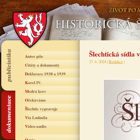
Šlechtická sídla 
Autor píše
27. 6. 2024 |
Redakce
|
Citáty a dokumenty
Deklarace 1938 a 1939
Karel IV.
Modrá krev
Očekáváme
Šlechtic vypravuje
Via Ludmila
Video-audio
O nás