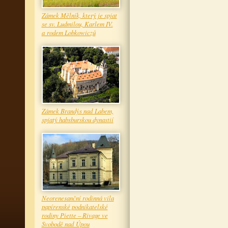
Zámek Mělník, který je spjat
se sv. Ludmilou, Karlem IV.
a rodem Lobkowiczů
Zámek Brandýs nad Labem,
spjatý habsburskou dynastií
Neorenesanční rodinná vila
papírenské podnikatelské
rodiny Piette – Rivage ve
Svobodě nad Úpou