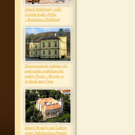
Zámek Poděbrady, sídlo
českého krále Jiřího
z Kunštátu a Poděbrad
Neorenesanční rodinná vila
papírenské podnikatelské
rodiny Piette – Rivage ve
Svobodě nad Úpou
Zámek Brandýs nad Labem,
spjatý habsburskou dynastií