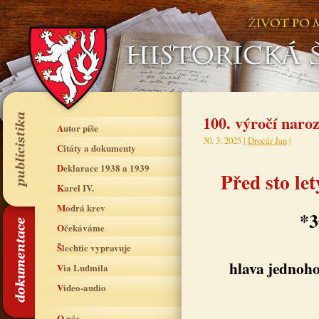
100. výročí naro
Autor píše
30. 3. 2025 |
Drocár Jan
|
Citáty a dokumenty
Deklarace 1938 a 1939
Před sto le
Karel IV.
Modrá krev
*3
Očekáváme
Šlechtic vypravuje
hlava jednoho
Via Ludmila
Video-audio
O nás