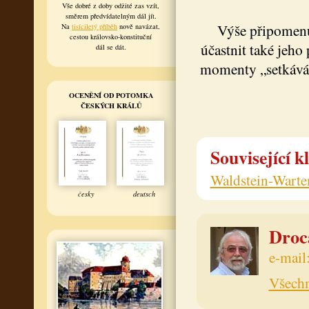
Vše dobré z doby odžité zas vzít,
směrem předvídatelným dál jít.
Výše připomenut
Na
tisíciletý příběh
nově navázat,
cestou královsko-konstituční
účastnit také jeho
dál se dát.
momenty „setkáván
OCENĚNÍ OD POTOMKA
ČESKÝCH KRÁLŮ
Související k
Waldstein-Warte
česky
deutsch
Drocá
e-mail
Všechn