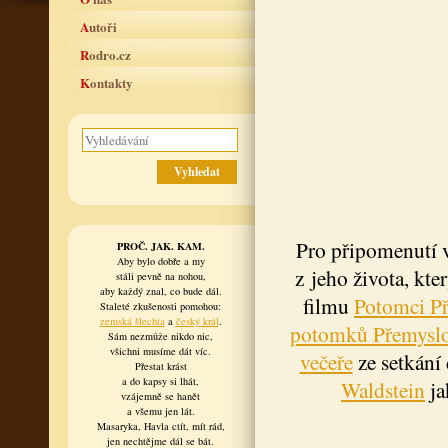
Autoři
Rodro.cz
Kontakty
Pro připomenutí 
PROČ. JAK. KAM.
Aby bylo dobře a my
z jeho života, kte
stáli pevně na nohou,
aby každý znal, co bude dál.
filmu
Potomci Př
Staleté zkušenosti pomohou:
zemská šlechta
a
český král
.
potomků Přemysl
Sám nezmůže nikdo nic,
všichni musíme dát víc.
večeře
ze setkání
Přestat krást
a do kapsy si lhát,
Waldstein
ja
vzájemně se hanět
a všemu jen lát.
Masaryka, Havla ctít, mít rád,
jen nechtějme dál se bát.