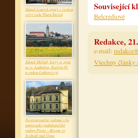
Související k
Zámek Loučeň spjatý s českou
větví rodu Thurn-Taxisů
Belcrediové
Redakce, 21.
e-mail:
redakce@
Všechny články 
Zámek Mělník, který je spjat
se sv. Ludmilou, Karlem IV.
a rodem Lobkowiczů
Neorenesanční rodinná vila
papírenské podnikatelské
rodiny Piette – Rivage ve
Svobodě nad Úpou