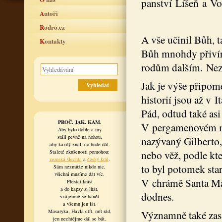
panství Líšeň a Vo
Autoři
Rodro.cz
A vše učinil Bůh, t
Kontakty
Bůh mnohdy přivíra
rodům dalším. Nezbý
Jak je výše připome
historií jsou až v 
Pád, odtud také as
PROČ. JAK. KAM.
V pergamenovém ma
Aby bylo dobře a my
stáli pevně na nohou,
nazývaný Gilberto,
aby každý znal, co bude dál.
nebo věž, podle kte
Staleté zkušenosti pomohou:
zemská šlechta
a
český král
.
to byl potomek staré
Sám nezmůže nikdo nic,
všichni musíme dát víc.
V chrámě Santa Mar
Přestat krást
a do kapsy si lhát,
dodnes.
vzájemně se hanět
a všemu jen lát.
Masaryka, Havla ctít, mít rád,
Významně také zasá
jen nechtějme dál se bát.