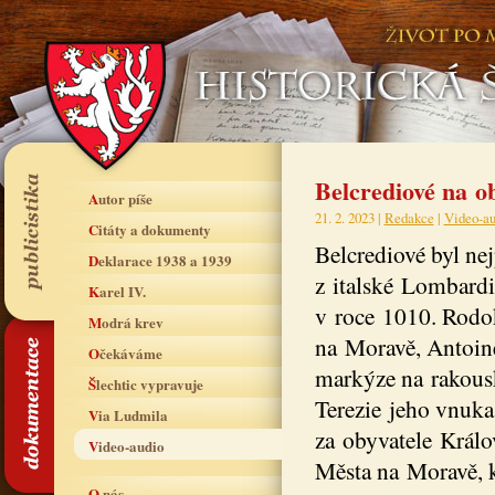
Belcrediové na 
Autor píše
21. 2. 2023 |
Redakce
|
Video-au
Citáty a dokumenty
Belcrediové byl nej
Deklarace 1938 a 1939
z italské Lombardi
Karel IV.
v roce 1010. Rodok
Modrá krev
na Moravě, Antoine 
Očekáváme
markýze na rakou
Šlechtic vypravuje
Terezie jeho vnuka d
Via Ludmila
za obyvatele Králo
Video-audio
Města na Moravě, k
O nás