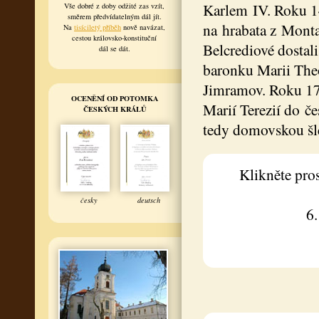
Karlem IV. Roku 1
Vše dobré z doby odžité zas vzít,
směrem předvídatelným dál jít.
na hrabata z Monta
Na
tisíciletý příběh
nově navázat,
cestou královsko-konstituční
Belcrediové dostali
dál se dát.
baronku Marii Theod
Jimramov. Roku 17
OCENĚNÍ OD POTOMKA
Marií Terezií do če
ČESKÝCH KRÁLŮ
tedy domovskou šle
Klikněte pro
česky
deutsch
6.