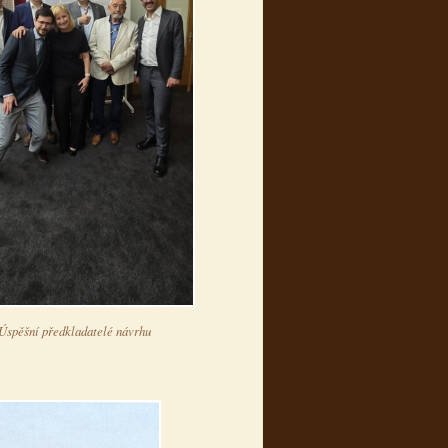
Úspěšní předkladatelé návrhu