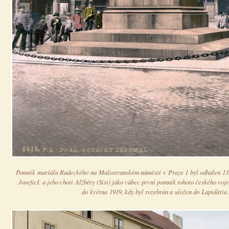
Pomník maršála Radeckého na Malostranském náměstí v Praze 1 byl odhalen 13. 
Josefa I. a jeho choti Alžběty (Sisi) jako vůbec první pomník tohoto českého voj
do května 1919, kdy byl rozebrán a uložen do Lapidári