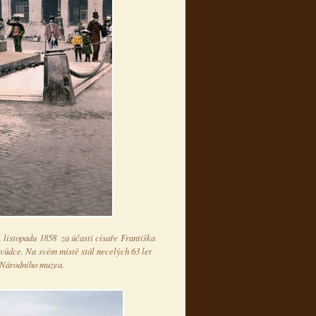
listopadu 1858 za účasti císaře Františka
evůdce. Na svém místě stál necelých 63 let
a Národního muzea.