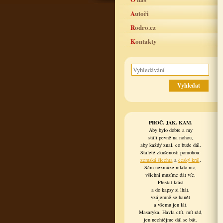
Autoři
Rodro.cz
Kontakty
PROČ. JAK. KAM.
Aby bylo dobře a my
stáli pevně na nohou,
aby každý znal, co bude dál.
Staleté zkušenosti pomohou:
zemská šlechta
a
český král
.
Sám nezmůže nikdo nic,
všichni musíme dát víc.
Přestat krást
a do kapsy si lhát,
vzájemně se hanět
a všemu jen lát.
Masaryka, Havla ctít, mít rád,
jen nechtějme dál se bát.