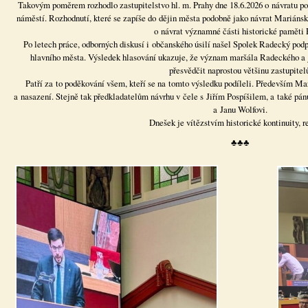
Takovým poměrem rozhodlo zastupitelstvo hl. m. Prahy dne 18.6.2026 o návratu
náměstí. Rozhodnutí, které se zapíše do dějin města podobně jako návrat Mariánsk
o návrat významné části historické paměti 
Po letech práce, odborných diskusí i občanského úsilí našel Spolek Radecký pod
hlavního města. Výsledek hlasování ukazuje, že význam maršála Radeckého a 
přesvědčit naprostou většinu zastupitel
Patří za to poděkování všem, kteří se na tomto výsledku podíleli. Především 
a nasazení. Stejně tak předkladatelům návrhu v čele s Jiřím Pospíšilem, a také 
a Janu Wolfovi.
Dnešek je vítězstvím historické kontinuity, r
♣♣♣