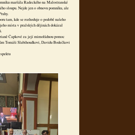
 pomníku maršála Radeckého na Malostranské
ého sloupu. Nejde jen o obnovu pomníku, ale
Prahy.
poru tam, kde se rozhoduje o podobě našeho
jeho místa v pražských dějinách dokázal
ů.
Marianě Čapkové za její mimořádnou pomoc
pánům Tomáši Slabihoudkovi, Davidu Bodečkovi
espektu