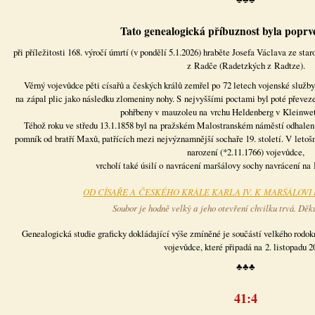
Tato genealogická příbuznost byla poprv
při příležitosti 168. výročí úmrtí (v pondělí 5.1.2026) hraběte Josefa Václava ze s
z Radče (Radetzkých z Radtze).
Věrný vojevůdce pěti císařů a českých králů zemřel po 72 letech vojenské služby
na zápal plic jako následku zlomeniny nohy. S nejvyššími poctami byl poté převeze
pohřbeny v mauzoleu na vrchu Heldenberg v Kleinwet
Téhož roku ve středu 13.1.1858 byl na pražském Malostranském náměstí odhalen 
pomník od bratří Maxů, patřících mezi nejvýznamnější sochaře 19. století. V letoš
narození (*2.11.1766) vojevůdce,
vrcholí také úsilí o navrácení maršálovy sochy navrácení na
OD CÍSAŘE A ČESKÉHO KRÁLE KARLA IV. K MARŠÁLOV
Soubor je hodně velký a jeho otevření chvilku trvá. Děku
Genealogická studie graficky dokládající výše zmíněné je součástí velkého rodok
vojevůdce, které připadá na 2. listopadu 2
♣♣♣
41:4