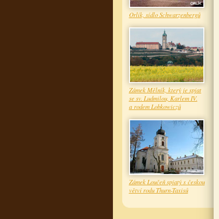
Orlík, sídlo Schwarzenbergů
Zámek Mělník, který je spjat
se sv. Ludmilou, Karlem IV.
a rodem Lobkowiczů
Zámek Loučeň spjatý s českou
větví rodu Thurn-Taxisů