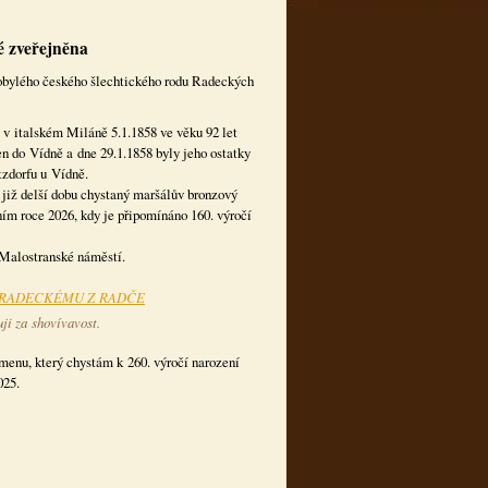
é zveřejněna
tarobylého českého šlechtického rodu Radeckých
 v italském Miláně 5.1.1858 ve věku 92 let
n do Vídně a dne 29.1.1858 byly jeho ostatky
zdorfu u Vídně.
již delší dobu chystaný maršálův bronzový
ním roce 2026, kdy je připomínáno 160. výročí
 Malostranské náměstí.
I RADECKÉMU Z RADČE
ji za shovívavost.
menu, který chystám k 260. výročí narození
025.