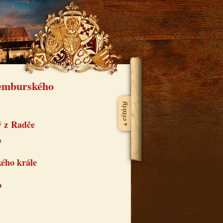
cemburského
ý z Radče
)
kého krále
o