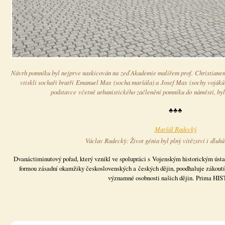
Návrh pomníku byl nejprve naskicován na zeď Akademie malířem prof. Christian
vtiskli sochaři bratři Emanuel Max (socha maršála) a Josef Max (sochy vojáků)
podstavce včetně urbanistického začlenění pomníku do náměstí, by
♣♣♣
Maršál Radecký
Václav Radecký: Život génia byl plný vítězství i dluhů
Dvanáctiminutový pořad, který vznikl ve spolupráci s Vojenským historickým úst
formou zásadní okamžiky československých a českých dějin, poodhaluje zákoutí
významné osobnosti našich dějin. Prima HI