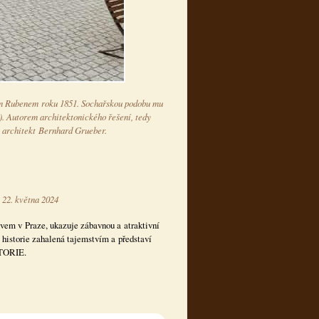
em Rubenem roku 1851. Sochařskou podobu mu
. Autorem architektonického řešení, tedy
l architekt Bernhard Grueber.
 22. května 2024
avem v Praze, ukazuje zábavnou a atraktivní
 historie zahalená tajemstvím a představí
STORIE.