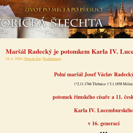
Maršál Radecký je potomkem Karla IV. Lu
24. 6. 2026 |
Drocár Jan
|
Rodokmeny
Polní maršál Josef Václav Radeck
(*2.11.1766 Třebnice † 5.1.1858 Milán
potomek římského císaře a 11. čes
Karla IV. Lucemburskéh
v 16. generaci
♣♣♣