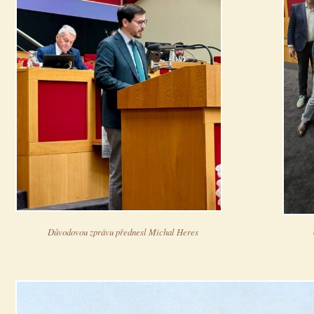
Důvodovou zprávu přednesl Michal Heres