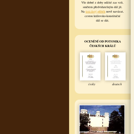
Vše dobré z doby odžité zas vzít,
směrem předvídatelným dál jít.
Na
tisíciletý příběh
nově navázat,
cestou královsko-konstituční
dál se dát.
OCENĚNÍ OD POTOMKA
ČESKÝCH KRÁLŮ
česky
deutsch