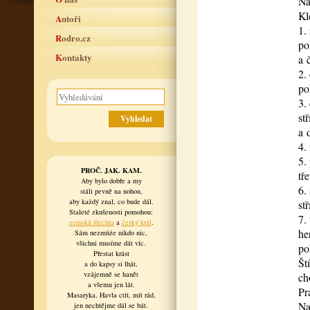
Na
Kl
Autoři
1.
Rodro.cz
po
Kontakty
a 
2.
po
3.
st
a 
4.
5.
PROČ. JAK. KAM.
tř
Aby bylo dobře a my
6.
stáli pevně na nohou,
aby každý znal, co bude dál.
stř
Staleté zkušenosti pomohou:
7.
zemská šlechta
a
český král
.
he
Sám nezmůže nikdo nic,
všichni musíme dát víc.
po
Přestat krást
Št
a do kapsy si lhát,
vzájemně se hanět
ch
a všemu jen lát.
Pr
Masaryka, Havla ctít, mít rád,
Na
jen nechtějme dál se bát.