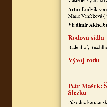
vlasteneckých aktiv
Artur Ludvík von
Marie Vaníčková (
Vladimír Aichelb
Rodová sídla
Badenhof, Bischlho
Vývoj rodu
Petr Mašek: Š
Slezku
Původně korutanská