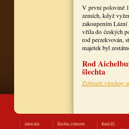
V první polovině 1
zemích, když vyženi
zakoupením Lázní 
vžila do českých p
rod perzekvován, s
majetek byl zestátn
Rod Aichelbur
šlechta
Zobrazit všechny s
Autor píše
Šlechtic vypravuje
Karel IV.