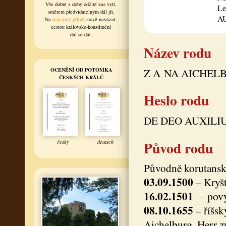
Vše dobré z doby odžité zas vzít,
Le
směrem předvídatelným dál jít.
A
Na
tisíciletý příběh
nově navázat,
cestou královsko-konstituční
dál se dát.
Název rodu
OCENĚNÍ OD POTOMKA
Z A NA AICHEL
ČESKÝCH KRÁLŮ
Heslo rodu
DE DEO AUXILI
Původ rodu
česky
deutsch
Původně korutansk
03.09.1500
– Kryšt
16.02.1501
– povýš
08.10.1655
– říšsk
Aichelburg