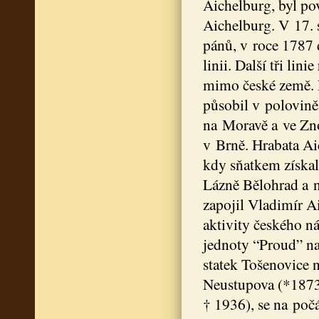
Aichelburg, byl po
Aichelburg. V 17. 
pánů, v roce 1787 
linii. Další tři li
mimo české země. 
působil v polovině 
na Moravě a ve Zno
v Brně. Hrabata Aic
kdy sňatkem získal
Lázně Bělohrad a n
zapojil Vladimír A
aktivity českého ná
jednoty “Proud” na
statek Tošenovice 
Neustupova (*187
† 1936), se na poč