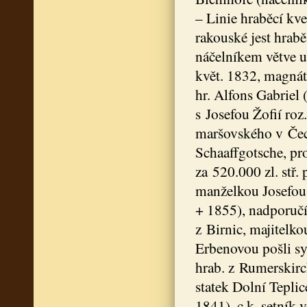
– Linie hraběcí kv
rakouské jest hrabě
náčelníkem větve uh
květ. 1832, magnát 
hr. Alfons Gabriel 
s Josefou Žofií ro
maršovského v Čec
Schaaffgotsche, pro
za 520.000 zl. stř.
manželkou Josefou 
+ 1855), nadporučík
z Birnic, majitelk
Erbenovou pošli sy
hrab. z Rumerskirc
statek Dolní Teplic
1841), c.k. setník 