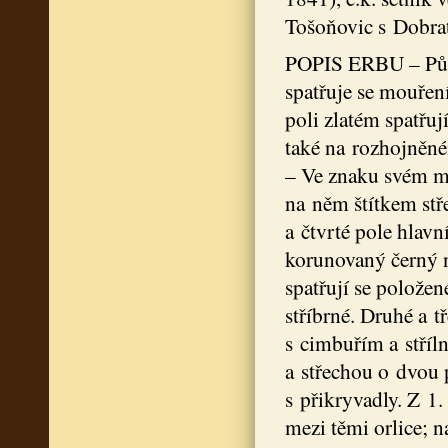
Tošoňovic s Dobrat
POPIS ERBU – Původ
spatřuje se mouření
poli zlatém spatřuj
také na rozhojněn
– Ve znaku svém ma
na něm štítkem stř
a čtvrté pole hlavní
korunovaný černý n
spatřují se polože
stříbrné. Druhé a t
s cimbuřím a stříl
a střechou o dvou 
s přikryvadly. Z 1.
mezi těmi orlice; n