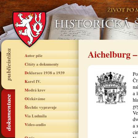
Aichelburg –
Autor píše
Citáty a dokumenty
Deklarace 1938 a 1939
Po
Čt
Karel IV.
na
Modrá krev
a 
Očekáváme
hl
gr
Šlechtic vypravuje
Ve
Via Ludmila
dv
Video-audio
a 
ci
O nás