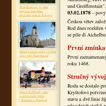
und Greiffenstain”.
Hrad Krakovec je znám
03.02.1878
pobytem Jana Husa
– povýš
před odjezdem do Kostnice
Českou větev založ
Rod dnes rozšířen 
se píše di Aichelbu
První zmínka
Zámek Loučeň spjatý s českou
První zaznamenaný 
větví rodu Thurn-Taxisů
roku 1468.
Stručný vývoj
Rodu se dostalo p
Kryštofovi potvrze
Zámek Poděbrady, sídlo
českého krále Jiřího
stavu a dvě linie 
z Kunštátu a Poděbrad
původních statků z