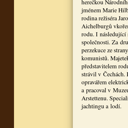
herečkou Národního
jménem Marie Hilbe
rodina režiséra Ja
Aichelburgů vkořen
rodu. I následující
společnosti. Za dr
perzekuce ze strany
komunistů. Majetek
představitelem rod
strávil v Čechách.
opravářem elektrick
a pracoval v Muze
Arstettenu. Specia
jachtingu a lodí.