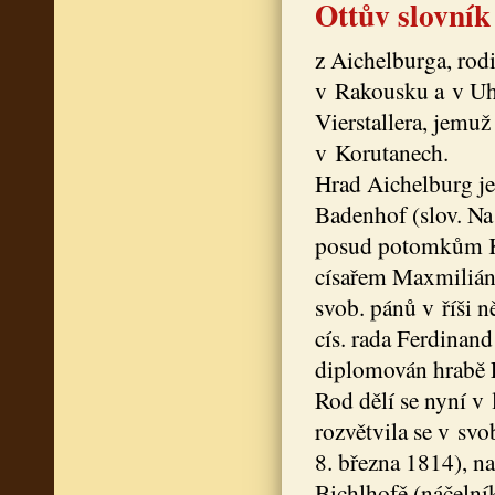
Ottův slovník
z Aichelburga, rod
v Rakousku a v Uhr
Vierstallera, jemu
v Korutanech.
Hrad Aichelburg jes
Badenhof (slov. Na
posud potomkům Kri
císařem Maxmiliáne
svob. pánů v říši 
cís. rada Ferdinan
diplomován hrabě 
Rod dělí se nyní v
rozvětvila se v svo
8. března 1814), n
Bichlhofě (náčelník