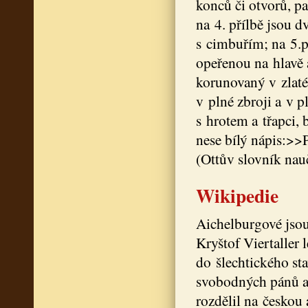
konců či otvorů, pa
na 4. přílbě jsou d
s cimbuřím; na 5.př
opeřenou na hlavě 
korunovaný v zlatém
v plné zbroji a v p
s hrotem a třapci,
nese bílý nápis:>>P
(Ottův slovník nau
Wikipedie
Aichelburgové jsou
Kryštof Viertaller
do šlechtického sta
svobodných pánů a 
rozdělil na českou 