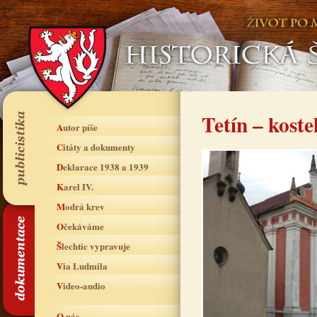
Tetín – koste
Autor píše
Citáty a dokumenty
Deklarace 1938 a 1939
Karel IV.
Modrá krev
Očekáváme
Šlechtic vypravuje
Via Ludmila
Video-audio
O nás