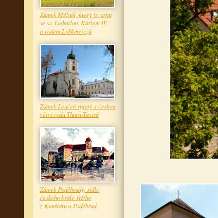
Zámek Mělník, který je spjat
se sv. Ludmilou, Karlem IV.
a rodem Lobkowiczů
Zámek Loučeň spjatý s českou
větví rodu Thurn-Taxisů
Zámek Poděbrady, sídlo
českého krále Jiřího
z Kunštátu a Poděbrad