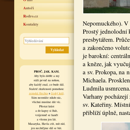
Autoři
Rodro.cz
Nepomuckého). V r
Kontakty
Prostý jednolodní 
presbytářem. Průče
a zakončeno volut
je barokní: centrá
a kněze, jak vyučuj
a sv. Prokopa, na n
PROČ. JAK. KAM.
Aby bylo dobře a my
Michaela. Prosklen
stáli pevně na nohou,
aby každý znal, co bude dál.
Ludmila usmrcena. 
Staleté zkušenosti pomohou:
zemská šlechta
a
český král
.
Varhany pocházejí 
Sám nezmůže nikdo nic,
všichni musíme dát víc.
sv. Kateřiny. Místní
Přestat krást
přiblíží úplně, nas
a do kapsy si lhát,
vzájemně se hanět
a všemu jen lát.
Masaryka, Havla ctít, mít rád,
jen nechtějme dál se bát.