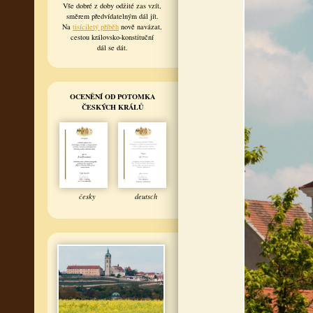
Vše dobré z doby odžité zas vzít,
směrem předvídatelným dál jít.
Na
tisíciletý příběh
nově navázat,
cestou královsko-konstituční
dál se dát.
OCENĚNÍ OD POTOMKA
ČESKÝCH KRÁLŮ
česky
deutsch