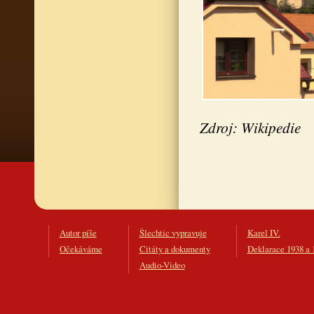
Zdroj: Wikipedie
Autor píše
Šlechtic vypravuje
Karel IV.
Očekáváme
Citáty a dokumenty
Deklarace 1938 a 
Audio-Video