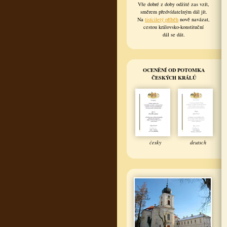
Vše dobré z doby odžité zas vzít,
směrem předvídatelným dál jít.
Na
tisíciletý příběh
nově navázat,
cestou královsko-konstituční
dál se dát.
OCENĚNÍ OD POTOMKA
ČESKÝCH KRÁLŮ
česky
deutsch