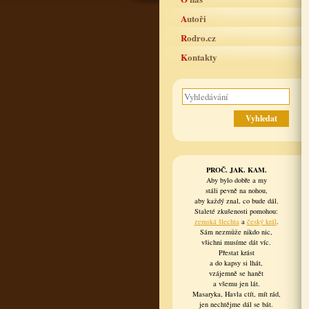
Autoři
Rodro.cz
Kontakty
PROČ. JAK. KAM.
Aby bylo dobře a my
stáli pevně na nohou,
aby každý znal, co bude dál.
Staleté zkušenosti pomohou:
zemská šlechta
a
český král
.
Sám nezmůže nikdo nic,
všichni musíme dát víc.
Přestat krást
a do kapsy si lhát,
vzájemně se hanět
a všemu jen lát.
Masaryka, Havla ctít, mít rád,
jen nechtějme dál se bát.