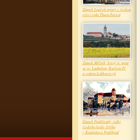
Zámek Loučeň spjatý s českou
větví rodu Thurn-Taxisů
Zámek Mělník, který je spjat
se sv. Ludmilou, Karlem IV.
a rodem Lobkowiczů
Zámek Poděbrady, sídlo
českého krále Jiřího
z Kunštátu a Poděbrad