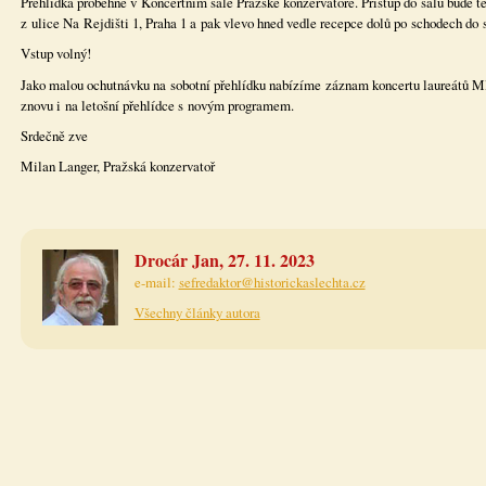
Přehlídka proběhne v Koncertním sále Pražské konzervatoře. Přístup do sálu bude 
z ulice Na Rejdišti 1, Praha 1 a pak vlevo hned vedle recepce dolů po schodech do 
Vstup volný!
Jako malou ochutnávku na sobotní přehlídku nabízíme záznam koncertu laureátů Mla
znovu i na letošní přehlídce s novým programem.
Srdečně zve
Milan Langer, Pražská konzervatoř
Drocár Jan, 27. 11. 2023
e-mail:
sefredaktor@historickaslechta.cz
Všechny články autora