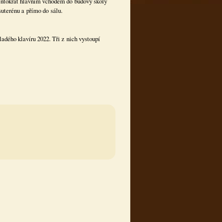
tentokrát hlavním vchodem do budovy školy
suterénu a přímo do sálu.
dého klavíru 2022. Tři z nich vystoupí