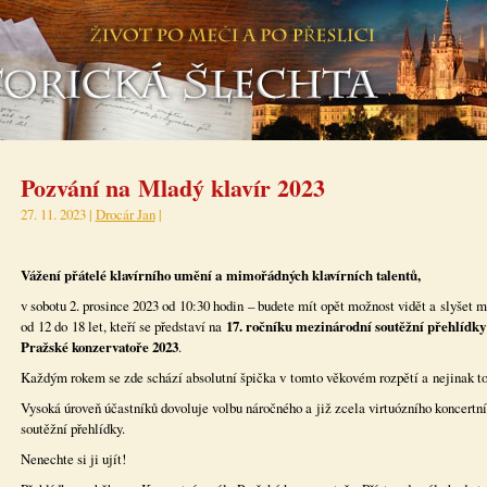
Pozvání na Mladý klavír 2023
27. 11. 2023 |
Drocár Jan
|
Vážení přátelé klavírního umění a mimořádných klavírních talentů,
v sobotu 2. prosince 2023 od 10:30 hodin – budete mít opět možnost vidět a slyšet
od 12 do 18 let, kteří se představí na
17. ročníku mezinárodní soutěžní přehlídky 
Pražské konzervatoře 2023
.
Každým rokem se zde schází absolutní špička v tomto věkovém rozpětí a nejinak to
Vysoká úroveň účastníků dovoluje volbu náročného a již zcela virtuózního koncertní
soutěžní přehlídky.
Nenechte si ji ujít!