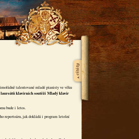
 mimořádně talentované mladé pianisty ve věku
laureátů klavírních soutěží Mladý klavír
mu bude i letos.
ho repertoáru, jak dokládá i program letošní