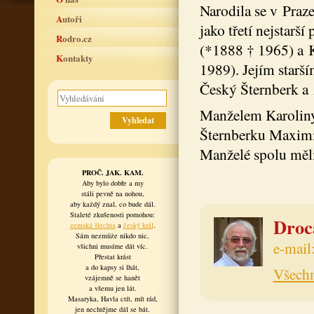
Narodila se v Praz
Autoři
jako třetí nejstarš
Rodro.cz
(*1888 † 1965) a 
Kontakty
1989). Jejím starš
Český Šternberk a 
Manželem Karoliny 
Šternberku Maximi
Manželé spolu měli 
PROČ. JAK. KAM.
Aby bylo dobře a my
stáli pevně na nohou,
aby každý znal, co bude dál.
Staleté zkušenosti pomohou:
Drocá
zemská šlechta
a
český král
.
Sám nezmůže nikdo nic,
e-mail
všichni musíme dát víc.
Přestat krást
a do kapsy si lhát,
Všechn
vzájemně se hanět
a všemu jen lát.
Masaryka, Havla ctít, mít rád,
jen nechtějme dál se bát.