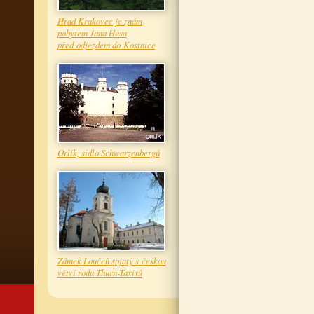
Hrad Krakovec je znám
pobytem Jana Husa
před odjezdem do Kostnice
Orlík, sídlo Schwarzenbergů
Zámek Loučeň spjatý s českou
větví rodu Thurn-Taxisů