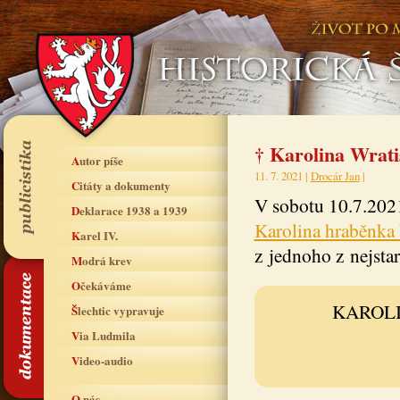
† Karolina Wrati
Autor píše
11. 7. 2021 |
Drocár Jan
|
Citáty a dokumenty
V sobotu 10.7.2021
Deklarace 1938 a 1939
Karolina hraběnka 
Karel IV.
z jednoho z nejsta
Modrá krev
Očekáváme
KAROLI
Šlechtic vypravuje
Via Ludmila
Video-audio
O nás