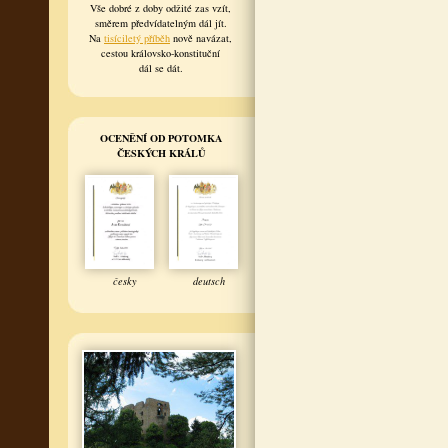
Vše dobré z doby odžité zas vzít,
směrem předvídatelným dál jít.
Na
tisíciletý příběh
nově navázat,
cestou královsko-konstituční
dál se dát.
OCENĚNÍ OD POTOMKA
ČESKÝCH KRÁLŮ
česky
deutsch