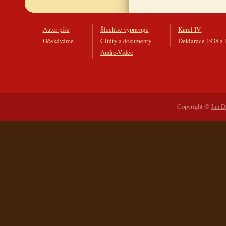
Autor píše
Šlechtic vypravuje
Karel IV.
Očekáváme
Citáty a dokumenty
Deklarace 1938 a 
Audio-Video
Copyright ©
Jan D