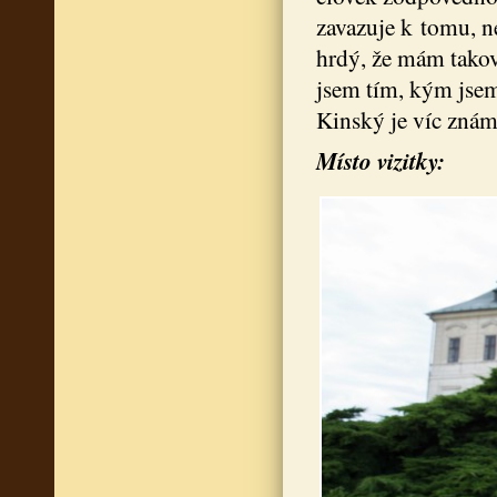
zavazuje k tomu, n
hrdý, že mám takov
jsem tím, kým jsem
Kinský je víc znám
Místo vizitky: