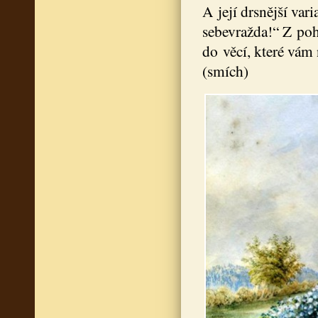
A její drsnější va
sebevražda!“ Z poh
do věcí, které vám 
(smích)