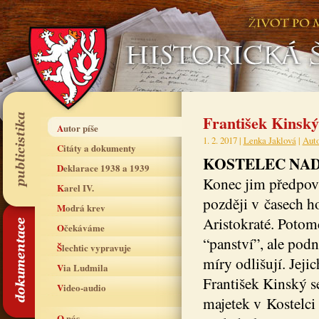
František Kinský
Autor píše
1. 2. 2017 |
Lenka Jaklová
|
Auto
Citáty a dokumenty
KOSTELEC NAD
Deklarace 1938 a 1939
Konec jim předpovíd
Karel IV.
později v časech ho
Modrá krev
Aristokraté. Potom
Očekáváme
“panství”, ale podni
Šlechtic vypravuje
míry odlišují. Jeji
Via Ludmila
František Kinský se
Video-audio
majetek v Kostelci 
O nás