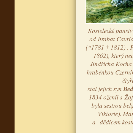
Kostelecké panstv
od hrabat Cavrian
(*1781 † 1812) . 
1862), který ne
Jindřicha Kocha 
hraběnkou Czernin
čtyř
stal jejich syn
Bed
1834 oženil s Žof
byla sestrou bel
Viktorie). Man
a dědicem koste