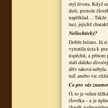
styl života. Když s
duši, protože člov
například… Takže p
tací, jejichž chara
Nešlechtický?
Dobře řečeno. Já si
vytratila úcta k pr
úspěchů, a přitom 
stali daleko divoče
dřív taková nebyla. 
teď, anebo víc ctiž
Co pro vás zname
Ó, to je velmi těžk
člověka – a je úpl
člověk zodpovědnos