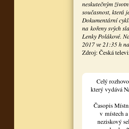
neskutečným životní
současnost, která 
Dokumentární cyklu
na kořeny svých sl
Lenky Polákové. Na
2017 ve 21:35 h n
Zdroj: Česká televi
Celý rozhovor
který vydává Ná
Časopis Místní
v místech a
neziskový se