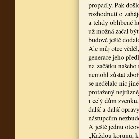
propadly. Pak došl
rozhodnutí o zaháj
a tehdy oblíbené h
už možná začal být 
budově ještě dodal
Ale můj otec věděl
generace jeho před
na začátku našeho r
nemohl zůstat zboř
se nedělalo nic jiné
protažený nejrůzněj
i celý dům zvenku,
další a další opra
nástupcům nezbude 
A ještě jednu otcov
„Každou korunu, kt