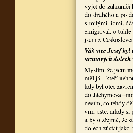
vyjet do zahraničí
do druhého a po dob
s milými lidmi, úč
emigroval, o tuhle 
jsem z Českosloven
Váš otec Josef byl 
uranových dolech 
Myslím, že jsem mě
měl já – kteří neho
kdy byl otec zavřen
do Jáchymova –moje
nevím, co tehdy děl
vím jistě, nikdy s
a bylo zřejmé, že s
dolech zůstat jako 