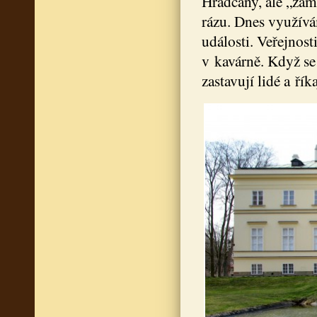
Hradčany, ale „zám
rázu. Dnes využívá
události. Veřejnos
v kavárně. Když s
zastavují lidé a řík