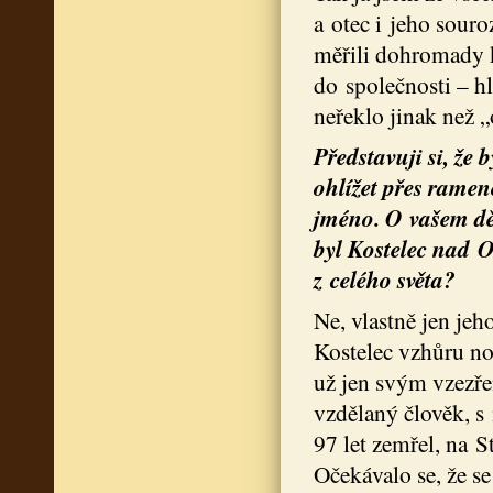
a otec i jeho souroz
měřili dohromady 
do společnosti – h
neřeklo jinak než 
Představuji si, že
ohlížet přes ramen
jméno. O vašem děd
byl Kostelec nad O
z celého světa?
Ne, vlastně jen jeh
Kostelec vzhůru no
už jen svým vzezř
vzdělaný člověk, s
97 let zemřel, na S
Očekávalo se, že se