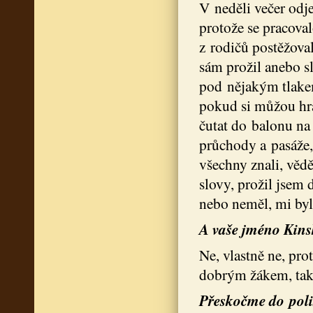
V neděli večer odje
protože se pracoval
z rodičů postěžoval
sám prožil anebo sly
pod nějakým tlakem,
pokud si můžou hrá
čutat do balonu na
průchody a pasáže, 
všechny znali, věd
slovy, prožil jsem 
nebo neměl, mi byl
A vaše jméno Kinsk
Ne, vlastně ne, pr
dobrým žákem, tak
Přeskočme do polis