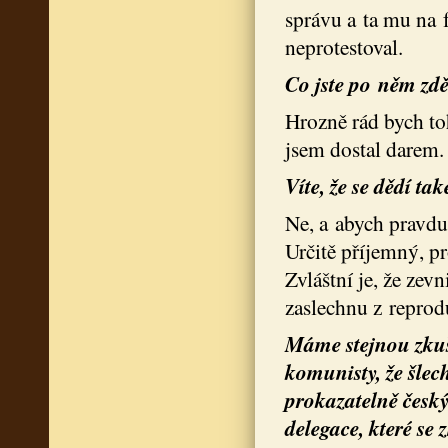
správu a ta mu na 
neprotestoval.
Co jste po něm zd
Hrozně rád bych to
jsem dostal darem.
Víte, že se dědí ta
Ne, a abych pravdu
Určitě příjemný, p
Zvláštní je, že zev
zaslechnu z reprod
Máme stejnou zkuše
komunisty, že šlec
prokazatelně český
delegace, které se