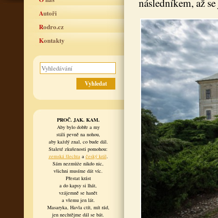
následníkem, až se
Autoři
Rodro.cz
Kontakty
PROČ. JAK. KAM.
Aby bylo dobře a my
stáli pevně na nohou,
aby každý znal, co bude dál.
Staleté zkušenosti pomohou:
zemská šlechta
a
český král
.
Sám nezmůže nikdo nic,
všichni musíme dát víc.
Přestat krást
a do kapsy si lhát,
vzájemně se hanět
a všemu jen lát.
Masaryka, Havla ctít, mít rád,
jen nechtějme dál se bát.