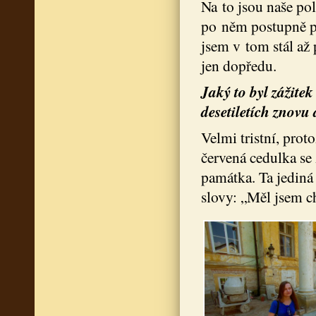
Na to jsou naše poln
po něm postupně př
jsem v tom stál až 
jen dopředu.
Jaký to byl zážite
desetiletích znov
Velmi tristní, prot
červená cedulka se
památka. Ta jediná
slovy: „Měl jsem c