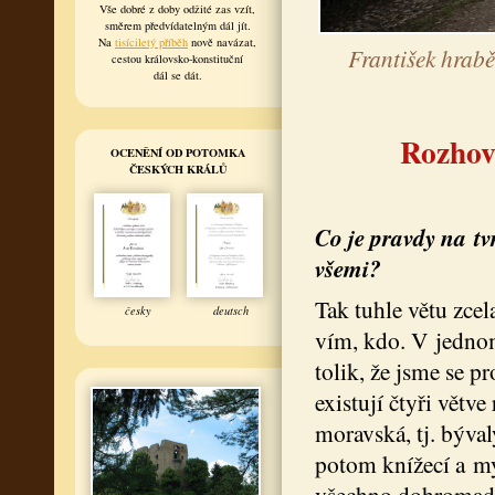
Vše dobré z doby odžité zas vzít,
směrem předvídatelným dál jít.
Na
tisíciletý příběh
nově navázat,
František hrabě
cestou královsko-konstituční
dál se dát.
Rozhov
OCENĚNÍ OD POTOMKA
ČESKÝCH KRÁLŮ
Co je pravdy na tv
všemi?
Tak tuhle větu zcel
česky
deutsch
vím, kdo. V jednom
tolik, že jsme se p
existují čtyři větv
moravská, tj. býva
potom knížecí a my
všechno dohromady 