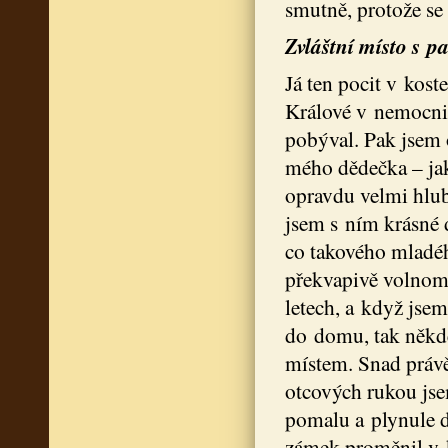
smutně, protože se
Zvláštní místo s 
Já ten pocit v kos
Králové v nemocnic
pobýval. Pak jsem 
mého dědečka – jak
opravdu velmi hlubo
jsem s ním krásné 
co takového mladéh
překvapivě volnomy
letech, a když jse
do domu, tak někde 
místem. Snad právě
otcových rukou js
pomalu a plynule d
zámek proměnil v 