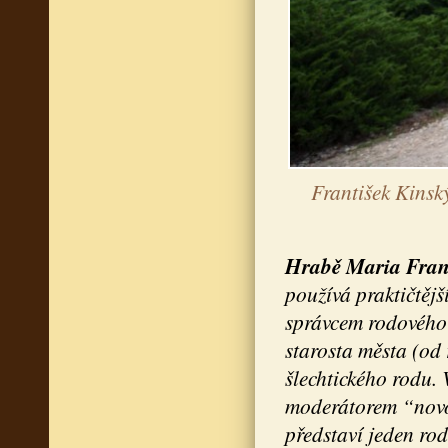
František Kinsk
Hrabě Maria Franz
používá praktičtěj
správcem rodového 
starosta města (od
šlechtického rodu.
moderátorem “novod
představí jeden rod