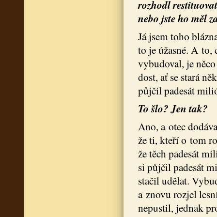
rozhodl restituovat
nebo jste ho měl z
Já jsem toho blázn
to je úžasné. A to,
vybudoval, je něco
dost, ať se stará n
půjčil padesát mil
To šlo? Jen tak?
Ano, a otec dodával
že ti, kteří o tom 
že těch padesát mi
si půjčil padesát mi
stačil udělat. Vybu
a znovu rozjel les
nepustil, jednak pr