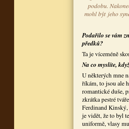
podobu. Nakonec
mohl být jeho sy
Podařilo se vám zn
předků?
Ta je víceméně sko
Na co myslíte, když
U některých mne na
říkám, to jsou ale 
romantické duše, pr
zkrátka pestré tvář
Ferdinand Kinský, 
je vidět, že to byl
uniformě, vlasy mu