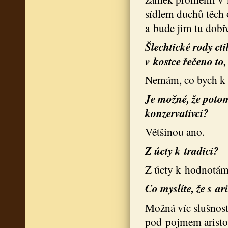
sídlem duchů těch 
a bude jim tu dobř
Šlechtické rody cti
v kostce řečeno to
Nemám, co bych k 
Je možné, že potom
konzervativci?
Většinou ano.
Z úcty k tradici?
Z úcty k hodnotám
Co myslíte, že s ar
Možná víc slušnosti
pod pojmem aristok