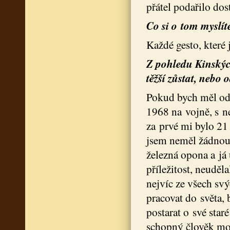
přátel podařilo dos
Co si o tom myslít
Každé gesto, které
Z pohledu Kinských
těžší zůstat, nebo 
Pokud bych měl odp
1968 na vojně, s n
za prvé mi bylo 21 
jsem neměl žádnou c
železná opona a já
příležitost, neuděl
nejvíc ze všech svý
pracovat do světa, 
postarat o své star
schopný člověk mo