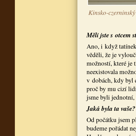
Kinsko-czerninský
Měli jste s otcem 
Ano, i když tatín
věděli, že je vylo
možností, které je 
neexistovala možnos
v dobách, kdy byl 
proč by mu cizí li
jsme byli jednotní,
Jaká byla ta vaše?
Od počátku jsem pl
budeme pořádat nej