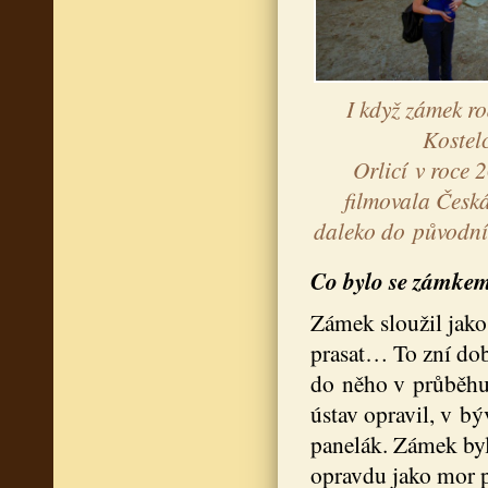
I když zámek r
Kostel
Orlicí v roce 
filmovala Česká
daleko do původní
Co bylo se zámke
Zámek sloužil jak
prasat… To zní dob
do něho v průběhu 
ústav opravil, v b
panelák. Zámek byl
opravdu jako mor p