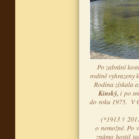
Po zabrání kost
rodině vyhrazeny k
Rodina získala az
Kinský,
i po sm
do roku 1975. V Č
(*1913 † 2011
o nemožné. Po ví
známo hostil tak