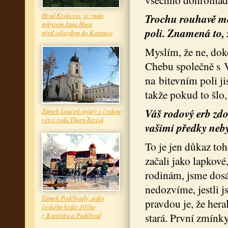
Hrad Krakovec je znám
Trochu rouhavě mě
pobytem Jana Husa
poli. Znamená to, ž
před odjezdem do Kostnice
Myslím, že ne, dok
Chebu společně s V
na bitevním poli jis
takže pokud to šlo,
Váš rodový erb zdob
Zámek Loučeň spjatý s českou
větví rodu Thurn-Taxisů
vašimi předky neby
To je jen důkaz toh
začali jako lapkové
rodinám, jsme dosá
nedozvíme, jestli j
Zámek Poděbrady, sídlo
pravdou je, že hera
českého krále Jiřího
stará. První zmínky
z Kunštátu a Poděbrad