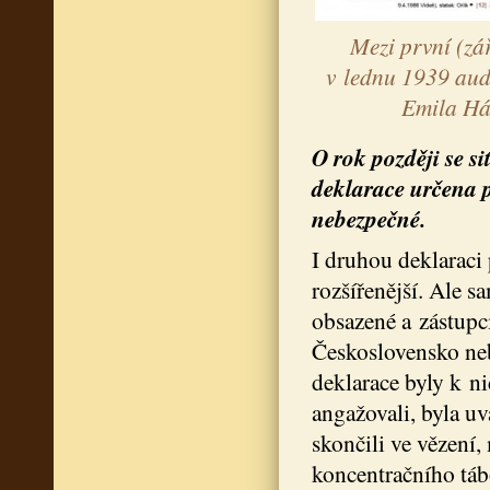
Mezi první (zá
v lednu 1939 aud
Emila Hác
O rok později se s
deklarace určena p
nebezpečné.
I druhou deklaraci 
rozšířenější. Ale 
obsazené a zástupci
Československo neby
deklarace byly k ni
angažovali, byla u
skončili ve vězení
koncentračního táb