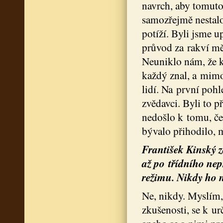
navrch, aby tomuto
samozřejmě nestalo
potíží. Byli jsme 
průvod za rakví mě
Neuniklo nám, že k
každý znal, a mimo 
lidí. Na první pohl
zvědavci. Byli to p
nedošlo k tomu, če
bývalo přihodilo, m
František Kinský z
až po třídního nepř
režimu. Nikdy ho n
Ne, nikdy. Myslím, 
zkušenosti, se k ur