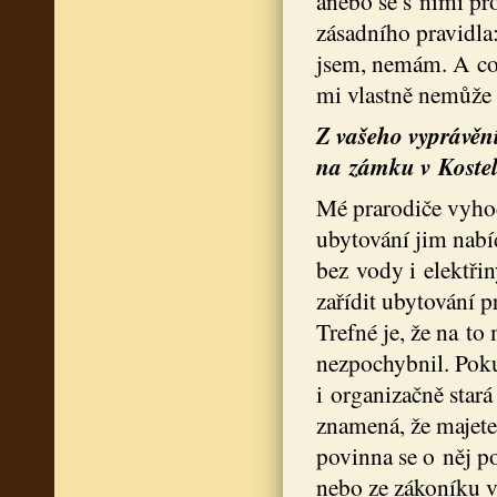
anebo se s nimi pro
zásadního pravidla:
jsem, nemám. A co
mi vlastně nemůže n
Z vašeho vyprávění 
na zámku v Kostel
Mé prarodiče vyhod
ubytování jim nabí
bez vody i elektři
zařídit ubytování 
Trefné je, že na t
nezpochybnil. Poku
i organizačně stará
znamená, že majete
povinna se o něj po
nebo ze zákoníku v